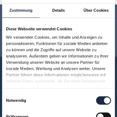
Zustimmung
Details
Über Cookies
Keine Veranstaltung mehr verpassen:
Diese Webseite verwendet Cookies
Jetzt für den
MVFP Akademie
Wir verwenden Cookies, um Inhalte und Anzeigen zu
Newsletter anmelden
!
personalisieren, Funktionen für soziale Medien anbieten
zu können und die Zugriffe auf unsere Website zu
analysieren. Außerdem geben wir Informationen zu Ihrer
Verwendung unserer Website an unsere Partner für
Akademie
soziale Medien, Werbung und Analysen weiter. Unsere
Partner führen diese Informationen möglicherweise mit
Über uns
weiteren Daten zusammen, die Sie ihnen bereitgestellt
FAQ
haben oder die sie im Rahmen Ihrer Nutzung der Dienste
Unsere Experten
gesammelt haben.
Einwilligungsauswahl
Teilnehmerstimmen
Notwendig
Kontakt
Präferenzen