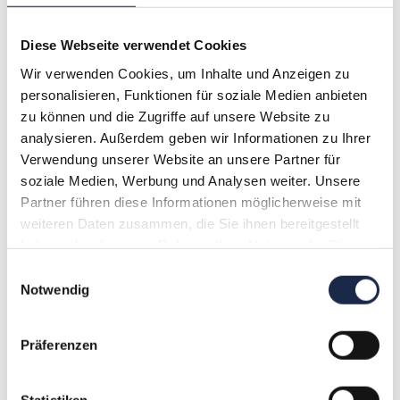
Referenten
Diese Webseite verwendet Cookies
Boris Bergmann
Wir verwenden Cookies, um Inhalte und Anzeigen zu
personalisieren, Funktionen für soziale Medien anbieten
Konditionen
zu können und die Zugriffe auf unsere Website zu
analysieren. Außerdem geben wir Informationen zu Ihrer
590,- EUR
Verwendung unserer Website an unsere Partner für
soziale Medien, Werbung und Analysen weiter. Unsere
Mitglieder des AKEP und der Deutschen Fachpresse
Partner führen diese Informationen möglicherweise mit
erhalten auf dieses Seminar 15 % Rabatt. Bitte geben Sie
weiteren Daten zusammen, die Sie ihnen bereitgestellt
Ihre Mitgliedschaft bei der Anmeldung an.
haben oder die sie im Rahmen Ihrer Nutzung der Dienste
gesammelt haben.
Einwilligungsauswahl
Bitte berücksichtigen Sie, dass es sich hier um eine
Notwendig
Veranstaltung eines Kooperationspartners handelt. Ihre
Anmeldedaten werden an die Akademie der Deutschen
Präferenzen
Medien gGmbH weitergeleitet. Ihr Vertragspartner ist somit
die Akademie der Deutschen Medien gGmbH, von der Sie
Ihre Anmeldebestätigung, Rechnung und weitere