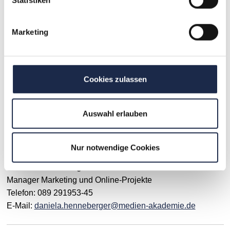
Statistiken
Informationen zur Veranstaltung erhalten. Sie können der
Nutzung Ihrer Daten zu werblichen Zwecken durch die
Marketing
Akademie der Deutschen Medien gGmbH jederzeit per Mail
an
info@medien-akademie.de
widersprechen.
Seminar-Nummer: 140022
Cookies zulassen
Auswahl erlauben
Ansprechpartner
Nur notwendige Cookies
Daniela Henneberger
Manager Marketing und Online-Projekte
Telefon: 089 291953-45
E-Mail:
daniela.henneberger@medien-akademie.de