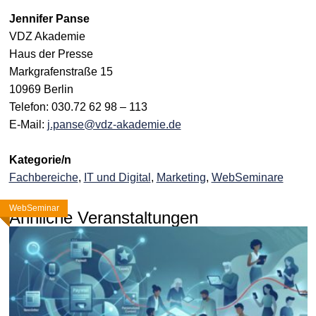
Jennifer Panse
VDZ Akademie
Haus der Presse
Markgrafenstraße 15
10969 Berlin
Telefon: 030.72 62 98 – 113
E-Mail:
j.panse@vdz-akademie.de
Kategorie/n
Fachbereiche
,
IT und Digital
,
Marketing
,
WebSeminare
WebSeminar
WebSeminar
WebSeminar
Ähnliche Veranstaltungen