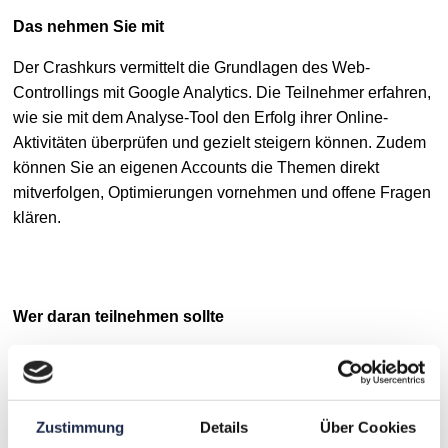
Das nehmen Sie mit
Der Crashkurs vermittelt die Grundlagen des Web-
Controllings mit Google Analytics. Die Teilnehmer erfahren,
wie sie mit dem Analyse-Tool den Erfolg ihrer Online-
Aktivitäten überprüfen und gezielt steigern können. Zudem
können Sie an eigenen Accounts die Themen direkt
mitverfolgen, Optimierungen vornehmen und offene Fragen
klären.
Wer daran teilnehmen sollte
Mitarbeitern aus Unternehmen, Verlagen und Agenturen,
insbesondere aus den Bereichen Produktmanagement,
Online-Redaktion, Online-Marketing, Website- und Portal-
Zustimmung
Details
Über Cookies
Management, E-Business und Controlling.