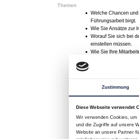
Themen
Welche Chancen und H
Führungsarbeit birgt.
Wie Sie Ansätze zur In
Worauf Sie sich bei d
einstellen müssen.
Wie Sie Ihre Mitarbei
Von KI-Experimenten zu
Welche Chancen und H
Zustimmung
Prozessmanagement mi
Welche Besonderheiten
beachten sind
Diese Webseite verwendet 
Welche Chancen und H
Wir verwenden Cookies, um I
Organisationsdesign m
und die Zugriffe auf unsere 
Welche grundlegenden
Website an unsere Partner fü
werden beantworten 