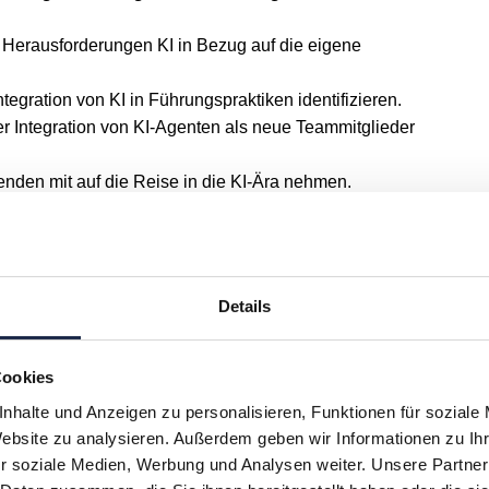
erausforderungen KI in Bezug auf die eigene
tegration von KI in Führungspraktiken identifizieren.
er Integration von KI-Agenten als neue Teammitglieder
tenden mit auf die Reise in die KI-Ära nehmen.
 effizienten Prozessen und geeigneten Strukturen:
erausforderungen KI mit Blick auf das
Details
t sich bringt
 mit Blick auf die Interaktion von Menschen und KI zu
Cookies
erausforderungen KI mit Blick auf das
nhalte und Anzeigen zu personalisieren, Funktionen für soziale
it sich bringt
Website zu analysieren. Außerdem geben wir Informationen zu I
 Ansätze zur Verfügung stehen und welche Kernfragen Sie
r soziale Medien, Werbung und Analysen weiter. Unsere Partner
müssen