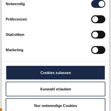
E-Mail:
kerstin.vogel@mvfp.de
Notwendig
Präferenzen
Statistiken
Marketing
Aus unserem Netzwerk
Kategorie/n
Cookies zulassen
Abo & Subscription
,
Fachübergreifend
,
IT und Digital
,
WebSeminare
Auswahl erlauben
Schlagwort/e
CPL
,
Leadgenerierung
,
Leads
Nur notwendige Cookies