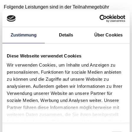
Folgende Leistungen sind in der Teilnahmegebühr
innenbegriffen: Live-Teilnahme, Q&A mit den Referenten,
Präsentationen im Nachgang.
Zustimmung
Details
Über Cookies
Vorteile:
• Intensiver Austausch
• Bequem aus dem Homeoffice oder Büro
Diese Webseite verwendet Cookies
Wir verwenden Cookies, um Inhalte und Anzeigen zu
Das ONLINE-Seminar ist personenbezogen und darf nicht
personalisieren, Funktionen für soziale Medien anbieten
geteilt werden. Es gelten die
Allgemeinen
zu können und die Zugriffe auf unsere Website zu
Geschäftsbedingungen
der MVFP Akademie.
analysieren. Außerdem geben wir Informationen zu Ihrer
Verwendung unserer Website an unsere Partner für
Ansprechpartner
soziale Medien, Werbung und Analysen weiter. Unsere
Kerstin Vogel
Partner führen diese Informationen möglicherweise mit
Director Business Development, Events & Trainings
weiteren Daten zusammen, die Sie ihnen bereitgestellt
haben oder die sie im Rahmen Ihrer Nutzung der Dienste
gesammelt haben.
Telefon: 030.72 62 98 – 116
Einwilligungsauswahl