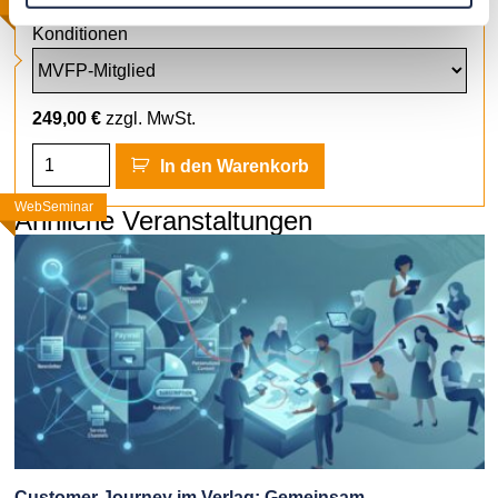
WebSeminar
Konditionen
249,00
€
zzgl. MwSt.
In den Warenkorb
WebSeminar
WebSeminar
WebSeminar
Ähnliche Veranstaltungen
Customer Journey im Verlag: Gemeinsam