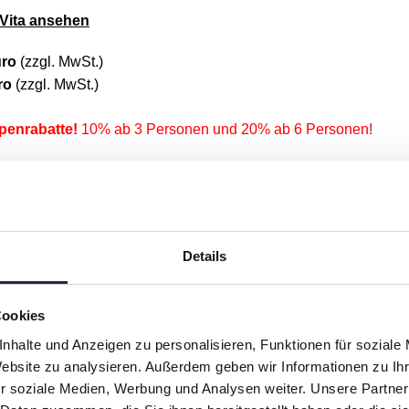
Vita ansehen
uro
(zzgl. MwSt.)
ro
(zzgl. MwSt.)
penrabatte!
10% ab 3 Personen und 20% ab 6 Personen!
d in der Teilnahmegebühr innenbegriffen: Live-Teilnahme,
, Präsentationen im Nachgang.
Details
ffice oder Büro
Cookies
nhalte und Anzeigen zu personalisieren, Funktionen für soziale
personenbezogen und darf nicht geteilt werden. Es gelten
Website zu analysieren. Außerdem geben wir Informationen zu I
ftsbedingungen
der MVFP Akademie.
r soziale Medien, Werbung und Analysen weiter. Unsere Partner