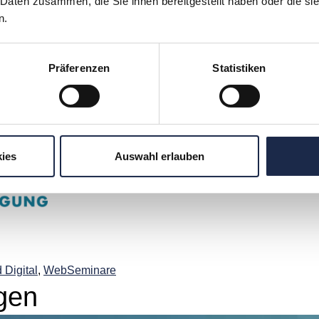
 Daten zusammen, die Sie ihnen bereitgestellt haben oder die s
n.
opment, Events & Trainings
116
Präferenzen
Statistiken
vfp.de
ies
Auswahl erlauben
 Digital
,
WebSeminare
gen