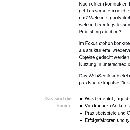
Nach einem kompakten Ei
geht es vor allem um die
um? Welche organisator
welche Learnings lassen
Publishing ableiten?
Im Fokus stehen konkrete
als strukturierte, wiede
Objekte gedacht werden –
Nutzung in unterschiedl
Das WebSeminar bietet d
praxisnahe Impulse für d
Das sind die
Was bedeutet „Liquid
Themen
Von linearen Artikeln
Praxisbeispiele und 
Erfolgsfaktoren und 