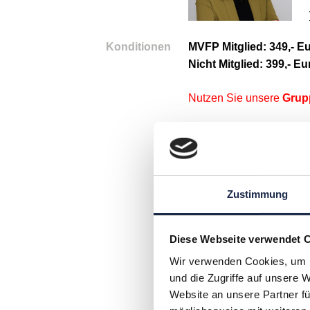
Konditionen
MVFP Mitglied: 349,- E
Nicht Mitglied: 399,- Eu
Nutzen Sie unsere
Grup
Folgende Leistungen sin
Q&A mit dem Referenten
Vorteile:
Zustimmung
• Keine Reisekosten
• Intensiver Austausch
• Bequem aus dem Homeo
Diese Webseite verwendet 
Wir verwenden Cookies, um I
Das ONLINE-Seminar ist 
und die Zugriffe auf unsere 
die
Allgemeinen Geschä
Website an unsere Partner fü