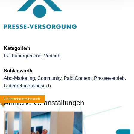
Kategorie/n
Fachübergreifend
,
Vertrieb
Schlagwort/e
Abo-Marketing
,
Community
,
Paid Content
,
Pressevertrieb
,
Unternehmensbesuch
Kongress + Livestream
WebSeminar
Unternehmensbesuch
Ähnliche Veranstaltungen