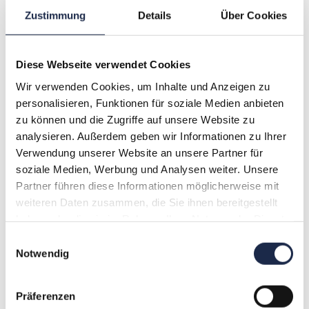
Zustimmung
Details
Über Cookies
Diese Webseite verwendet Cookies
Wir verwenden Cookies, um Inhalte und Anzeigen zu
personalisieren, Funktionen für soziale Medien anbieten
Jannick Weißel
zu können und die Zugriffe auf unsere Website zu
Director Marketing | DIE ZEIT
analysieren. Außerdem geben wir Informationen zu Ihrer
Vita ansehen
Verwendung unserer Website an unsere Partner für
soziale Medien, Werbung und Analysen weiter. Unsere
Konditionen
Partner führen diese Informationen möglicherweise mit
weiteren Daten zusammen, die Sie ihnen bereitgestellt
Folgende Leistungen sind in der Teilnahmegebühr
haben oder die sie im Rahmen Ihrer Nutzung der Dienste
enthalten: Live-Teilnahme, Q&A mit den Referenten und
gesammelt haben.
Einwilligungsauswahl
Experten sowie Verpflegung während des Besuchs.
Notwendig
Vorteile:
Präferenzen