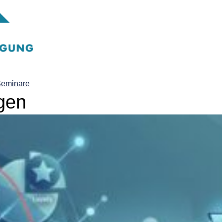
eminare
gen