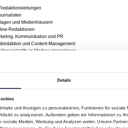
Redaktionsleitungen
ournalisten
rlagen und Medienhäusern
line-Redaktionen
rketing, Kommunikation und PR
Bildredaktion und Content-Management
Führungskräfte in Medienunternehmen
Thomas Lemke
Geschäftsführer des MVFP Nord
Details
Cookies
Vita ansehen
nhalte und Anzeigen zu personalisieren, Funktionen für soziale
Website zu analysieren. Außerdem geben wir Informationen zu I
Michael Meyer-Davies
r soziale Medien, Werbung und Analysen weiter. Unsere Partner
Rechtsanwalt, MEYER-DAVIES & CHRISTOPHERS,