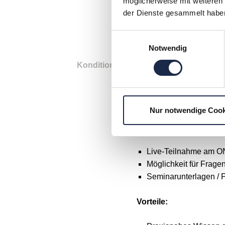
möglicherweise mit weiteren
der Dienste gesammelt habe
Einwilligungsauswahl
Notwendig
Konditionen
MVFP-Mitglied: 249 zzg
Nicht-Mitglied: 299 zzgl
Nutzen Sie unsere
Grup
Nur notwendige Cook
Folgende Leistungen sin
Live-Teilnahme am 
Möglichkeit für Frage
Seminarunterlagen / 
Vorteile: