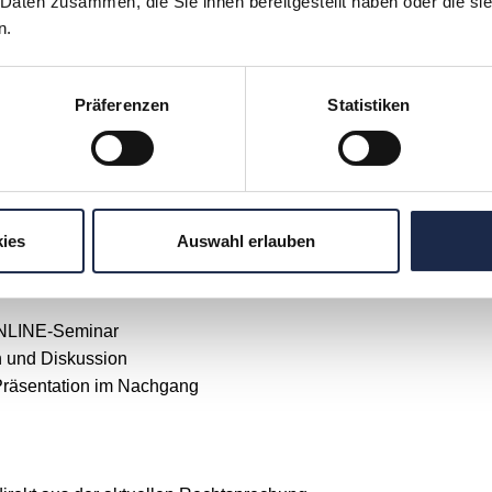
 Daten zusammen, die Sie ihnen bereitgestellt haben oder die s
Rechtsanwälte in Partnerschaft mbB
n.
Vita ansehen
Präferenzen
Statistiken
l. MwSt.
. MwSt.
penrabatte!
10% ab 3 Personen und 20% ab 6 Personen!
ies
Auswahl erlauben
d in der Teilnahmegebühr enthalten:
ONLINE-Seminar
n und Diskussion
Präsentation im Nachgang