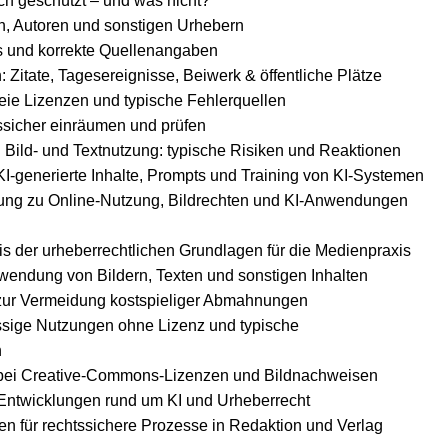
ich geschützt – und was nicht?
n, Autoren und sonstigen Urhebern
ts und korrekte Quellenangaben
Zitate, Tagesereignisse, Beiwerk & öffentliche Plätze
eie Lizenzen und typische Fehlerquellen
ssicher einräumen und prüfen
ld- und Textnutzung: typische Risiken und Reaktionen
KI-generierte Inhalte, Prompts und Training von KI-Systemen
ung zu Online-Nutzung, Bildrechten und KI-Anwendungen
is der urheberrechtlichen Grundlagen für die Medienpraxis
rwendung von Bildern, Texten und sonstigen Inhalten
zur Vermeidung kostspieliger Abmahnungen
ssige Nutzungen ohne Lizenz und typische
n
 bei Creative-Commons-Lizenzen und Bildnachweisen
 Entwicklungen rund um KI und Urheberrecht
n für rechtssichere Prozesse in Redaktion und Verlag