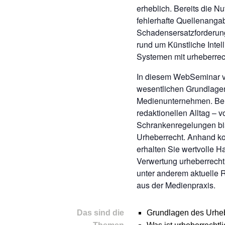
erheblich. Bereits die N
fehlerhafte Quellenang
Schadensersatzforderun
rund um Künstliche Intell
Systemen mit urheberrech
In diesem WebSeminar ve
wesentlichen Grundlagen
Medienunternehmen. Beh
redaktionellen Alltag – 
Schrankenregelungen bis
Urheberrecht. Anhand ko
erhalten Sie wertvolle 
Verwertung urheberrecht
unter anderem aktuelle 
aus der Medienpraxis.
Das sind die
Grundlagen des Urheb