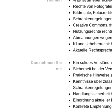
Themen
Was ist urheberrechtl
Rechte von Fotografe
Bildrechte, Fotocredi
Schrankenregelungen: 
Creative Commons, fr
Nutzungsrechte recht
Abmahnungen wegen Bi
KI und Urheberrecht: 
Aktuelle Rechtsprech
Das nehmen Sie
Ein solides Verständn
mit
Sicherheit bei der Ve
Praktische Hinweise 
Kenntnisse über zulä
Schrankenregelunge
Handlungssicherheit
Einordnung aktueller
Konkrete Empfehlunge