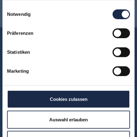
gesammelt haben.
Einwilligungsauswahl
Newsletter anmelden
!
Notwendig
Präferenzen
Akademie
Über uns
Statistiken
FAQ
Unsere Experten
Marketing
Teilnehmerstimmen
Kontakt
Cookies zulassen
Fachbereiche
Auswahl erlauben
Abo & Subscription
Anzeigen