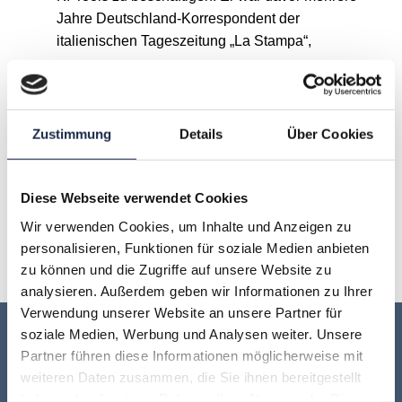
Jahre Deutschland-Korrespondent der
italienischen Tageszeitung „La Stampa“,
A
B
C
D
E
F
G
Zustimmung
Details
Über Cookies
H
I
J
K
L
M
N
Diese Webseite verwendet Cookies
O
P
Q
R
S
T
U
Wir verwenden Cookies, um Inhalte und Anzeigen zu
personalisieren, Funktionen für soziale Medien anbieten
V
W
X
Y
Z
zu können und die Zugriffe auf unsere Website zu
analysieren. Außerdem geben wir Informationen zu Ihrer
Verwendung unserer Website an unsere Partner für
soziale Medien, Werbung und Analysen weiter. Unsere
Keine Veranstaltung mehr verpassen:
Partner führen diese Informationen möglicherweise mit
weiteren Daten zusammen, die Sie ihnen bereitgestellt
Jetzt für den
MVFP Akademie
haben oder die sie im Rahmen Ihrer Nutzung der Dienste