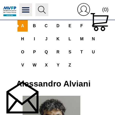
(0)
A
B
C
D
E
F
G
H
I
J
K
L
M
N
O
P
Q
R
S
T
U
V
W
X
Y
Z
Alessandro Alviani