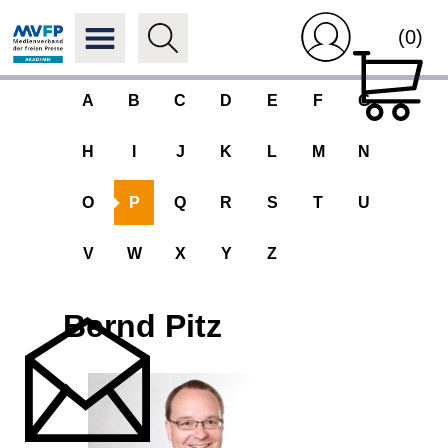
(0)
A
B
C
D
E
F
G
H
I
J
K
L
M
N
O
P
Q
R
S
T
U
V
W
X
Y
Z
Bernd Pitz