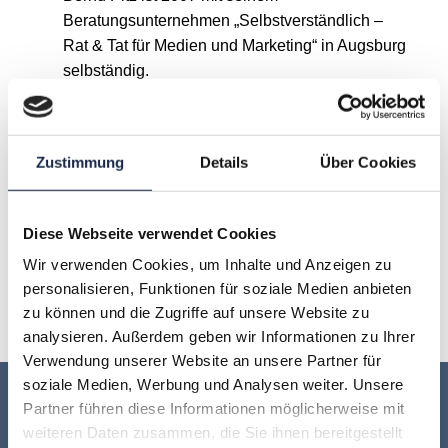
Beratungsunternehmen „Selbstverständlich –
Rat & Tat für Medien und Marketing“ in Augsburg
selbständig.
A
B
C
D
E
F
G
Zustimmung
Details
Über Cookies
H
I
J
K
L
M
N
Diese Webseite verwendet Cookies
O
P
Q
R
S
T
U
Wir verwenden Cookies, um Inhalte und Anzeigen zu
personalisieren, Funktionen für soziale Medien anbieten
V
W
X
Y
Z
zu können und die Zugriffe auf unsere Website zu
analysieren. Außerdem geben wir Informationen zu Ihrer
Verwendung unserer Website an unsere Partner für
soziale Medien, Werbung und Analysen weiter. Unsere
Keine Veranstaltung mehr verpassen:
Partner führen diese Informationen möglicherweise mit
weiteren Daten zusammen, die Sie ihnen bereitgestellt