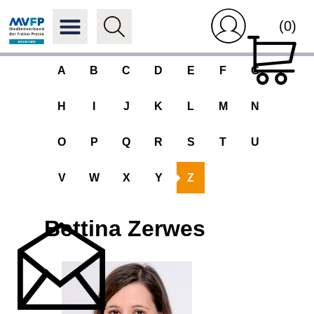
(0)
A
B
C
D
E
F
G
H
I
J
K
L
M
N
O
P
Q
R
S
T
U
V
W
X
Y
Z
Bettina Zerwes