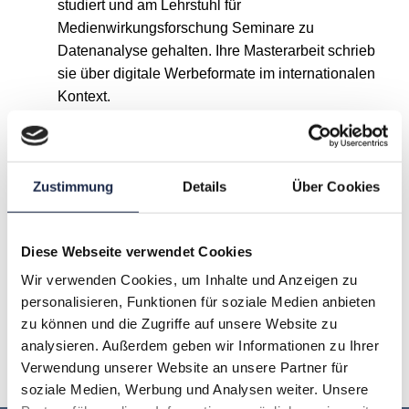
studiert und am Lehrstuhl für
Medienwirkungsforschung Seminare zu
Datenanalyse gehalten. Ihre Masterarbeit schrieb
sie über digitale Werbeformate im internationalen
Kontext.
Zustimmung
Details
Über Cookies
A
B
C
D
E
F
G
Diese Webseite verwendet Cookies
H
I
J
K
L
M
N
Wir verwenden Cookies, um Inhalte und Anzeigen zu
personalisieren, Funktionen für soziale Medien anbieten
O
P
Q
R
S
T
U
zu können und die Zugriffe auf unsere Website zu
analysieren. Außerdem geben wir Informationen zu Ihrer
V
W
X
Y
Z
Verwendung unserer Website an unsere Partner für
soziale Medien, Werbung und Analysen weiter. Unsere