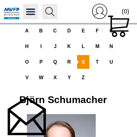
(0)
A
B
C
D
E
F
G
H
I
J
K
L
M
N
O
P
Q
R
S
T
U
V
W
X
Y
Z
Björn Schumacher