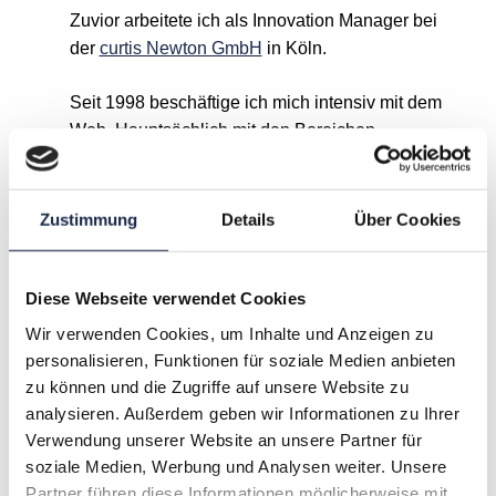
Zuvior arbeitete ich als Innovation Manager bei
der
curtis Newton GmbH
in Köln.
Seit 1998 beschäftige ich mich intensiv mit dem
Web. Hauptsächlich mit den Bereichen
Entwicklung, Nachrichten, Viralität, Online-
Marketing und Webtrends. 2011 erfand ich u.a
Virato.de
– einen News-Aggregator, der aufgrund
Zustimmung
Details
Über Cookies
der Social-Media-Verbreitung (Facebook
Likes/Shares, Tweets, Google +1s) von Artikeln
misst, was Deutschland gerade so interessiert.
Diese Webseite verwendet Cookies
Daraus entstand dann später in meiner Zeit bei
Wir verwenden Cookies, um Inhalte und Anzeigen zu
Curtis Newton
Virato Analytics
– eine
personalisieren, Funktionen für soziale Medien anbieten
Verlagslösung für News Monitoring,
zu können und die Zugriffe auf unsere Website zu
Redaktionsrecherche und Social Trends Analyse
analysieren. Außerdem geben wir Informationen zu Ihrer
sowie der
SocialTopicGraph
zur Ermittlung von
Verwendung unserer Website an unsere Partner für
Themen eines Twitter-Accounts.
soziale Medien, Werbung und Analysen weiter. Unsere
Partner führen diese Informationen möglicherweise mit