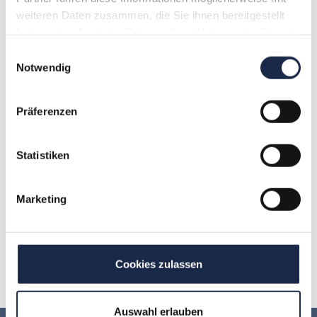
Von 2008 bis 2011 war ich ich als
weiteren Daten zusammen, die Sie ihnen bereitgestellt
Produktmanager / Projektmanager bei der
haben oder die sie im Rahmen Ihrer Nutzung der Dienste
sevenload GmbH
in Köln tätig, zwischen 2002
gesammelt haben.
Einwilligungsauswahl
und 2005 hatte ich mit der
Clubtime.de
eines der
Notwendig
größten Veranstaltungsportale Deutschland inkl.
angeschlossenem Webradio.
Präferenzen
Statistiken
A
B
C
D
E
F
G
Marketing
H
I
J
K
L
M
N
O
P
Q
R
S
T
U
Cookies zulassen
V
W
X
Y
Z
Auswahl erlauben