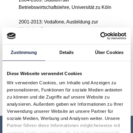
Betriebswirtschaftslehre, Universität zu Köln
2001-2013: Vodafone, Ausbildung zur
Werbekauffrau
Zustimmung
Details
Über Cookies
A
B
C
D
E
F
G
H
I
J
K
L
M
N
Diese Webseite verwendet Cookies
Wir verwenden Cookies, um Inhalte und Anzeigen zu
O
P
Q
R
S
T
U
personalisieren, Funktionen für soziale Medien anbieten
zu können und die Zugriffe auf unsere Website zu
V
W
X
Y
Z
analysieren. Außerdem geben wir Informationen zu Ihrer
Verwendung unserer Website an unsere Partner für
soziale Medien, Werbung und Analysen weiter. Unsere
Partner führen diese Informationen möglicherweise mit
Keine Veranstaltung mehr verpassen:
weiteren Daten zusammen, die Sie ihnen bereitgestellt