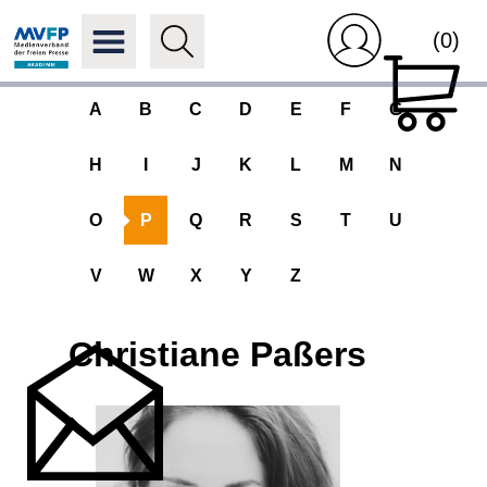
(0)
A
B
C
D
E
F
G
H
I
J
K
L
M
N
O
P
Q
R
S
T
U
V
W
X
Y
Z
Christiane Paßers