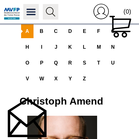
(0)
A
B
C
D
E
F
G
H
I
J
K
L
M
N
O
P
Q
R
S
T
U
V
W
X
Y
Z
Christoph Amend