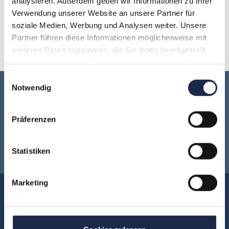
analysieren. Außerdem geben wir Informationen zu Ihrer
Verwendung unserer Website an unsere Partner für
O
P
Q
R
S
T
U
soziale Medien, Werbung und Analysen weiter. Unsere
Partner führen diese Informationen möglicherweise mit
V
W
X
Y
Z
weiteren Daten zusammen, die Sie ihnen bereitgestellt
haben oder die sie im Rahmen Ihrer Nutzung der Dienste
gesammelt haben.
Einwilligungsauswahl
Notwendig
Keine Veranstaltung mehr verpassen:
Präferenzen
Jetzt für den
MVFP Akademie
Newsletter anmelden
!
Statistiken
Marketing
Akademie
Über uns
FAQ