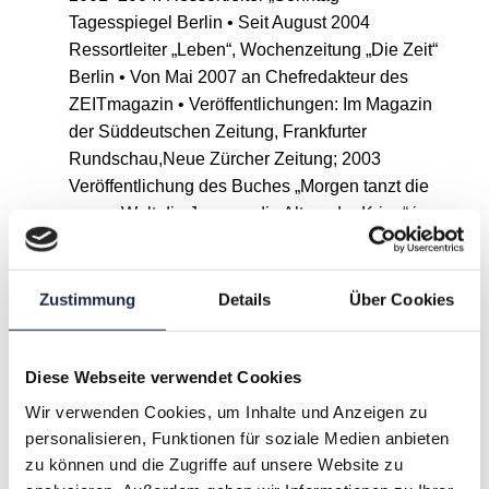
Tagesspiegel Berlin • Seit August 2004
Ressortleiter „Leben“, Wochenzeitung „Die Zeit“
Berlin • Von Mai 2007 an Chefredakteur des
ZEITmagazin • Veröffentlichungen: Im Magazin
der Süddeutschen Zeitung, Frankfurter
Rundschau,Neue Zürcher Zeitung; 2003
Veröffentlichung des Buches „Morgen tanzt die
ganze Welt die Jungen, die Alten, der Krieg“ im
Karl Blessing Verlag, das mit Hermann-Hesse-
Nachwuchspreis ausgezeichnet wird; 2004
Porträt über den Politiker Michel Friedman, das
Zustimmung
Details
Über Cookies
mit Axel-Springer-preis ausgezeichnet wird.
Diese Webseite verwendet Cookies
Wir verwenden Cookies, um Inhalte und Anzeigen zu
A
B
C
D
E
F
G
personalisieren, Funktionen für soziale Medien anbieten
zu können und die Zugriffe auf unsere Website zu
H
I
J
K
L
M
N