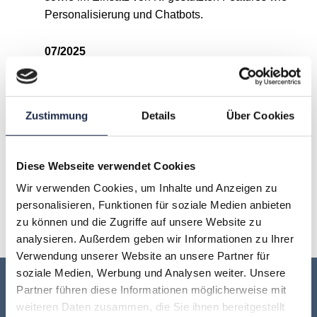
Personalisierung und Chatbots.
07/2025
A
B
C
D
E
F
G
Zustimmung
Details
Über Cookies
H
I
J
K
L
M
N
Diese Webseite verwendet Cookies
O
P
Q
R
S
T
U
Wir verwenden Cookies, um Inhalte und Anzeigen zu
personalisieren, Funktionen für soziale Medien anbieten
V
W
X
Y
Z
zu können und die Zugriffe auf unsere Website zu
analysieren. Außerdem geben wir Informationen zu Ihrer
Verwendung unserer Website an unsere Partner für
soziale Medien, Werbung und Analysen weiter. Unsere
Keine Veranstaltung mehr verpassen:
Partner führen diese Informationen möglicherweise mit
weiteren Daten zusammen, die Sie ihnen bereitgestellt