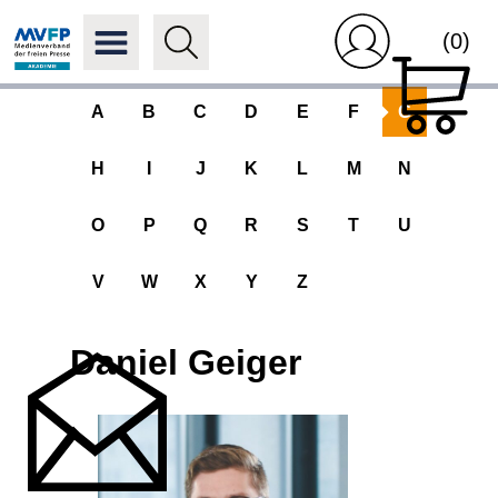
(0)
A
B
C
D
E
F
G
H
I
J
K
L
M
N
O
P
Q
R
S
T
U
V
W
X
Y
Z
Daniel Geiger