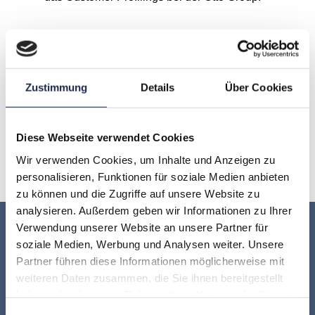
A
B
C
D
E
F
G
Zustimmung
Details
Über Cookies
H
I
J
K
L
M
N
O
P
Q
R
S
T
U
Diese Webseite verwendet Cookies
Wir verwenden Cookies, um Inhalte und Anzeigen zu
V
W
X
Y
Z
personalisieren, Funktionen für soziale Medien anbieten
zu können und die Zugriffe auf unsere Website zu
analysieren. Außerdem geben wir Informationen zu Ihrer
Verwendung unserer Website an unsere Partner für
Keine Veranstaltung mehr verpassen:
soziale Medien, Werbung und Analysen weiter. Unsere
Partner führen diese Informationen möglicherweise mit
Jetzt für den
MVFP Akademie
weiteren Daten zusammen, die Sie ihnen bereitgestellt
haben oder die sie im Rahmen Ihrer Nutzung der Dienste
Newsletter anmelden
!
gesammelt haben.