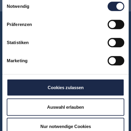
Einwilligungsauswahl
Notwendig
Akademie
Präferenzen
Über uns
FAQ
Statistiken
Unsere Experten
Teilnehmerstimmen
Marketing
Kontakt
Cookies zulassen
Fachbereiche
Abo & Subscription
Auswahl erlauben
Anzeigen
Fachübergreifend
Nur notwendige Cookies
Internationales