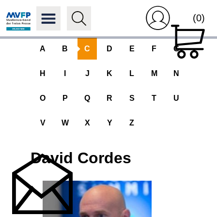
(0)
A
B
C
D
E
F
G
H
I
J
K
L
M
N
O
P
Q
R
S
T
U
V
W
X
Y
Z
David Cordes