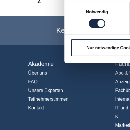
Z
Einwilligungsauswahl
Notwendig
Keine Veranstaltung me
Nur notwendige Cook
Akademie
Fachb
Über uns
Abo & 
FAQ
Anzeig
Unsere Experten
Fachüb
Teilnehmerstimmen
Interna
Kontakt
IT und 
KI
Market