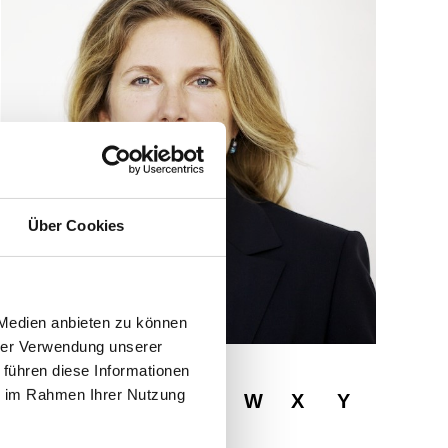
Über Cookies
 Medien anbieten zu können
hrer Verwendung unserer
 führen diese Informationen
ie im Rahmen Ihrer Nutzung
R
S
T
U
V
W
X
Y