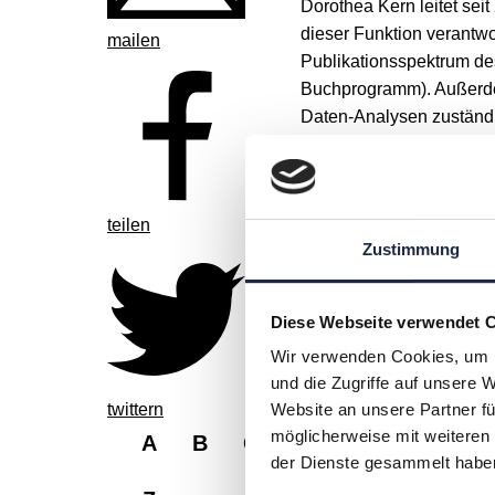
Dorothea Kern leitet seit
dieser Funktion verantwor
mailen
Publikationsspektrum de
Buchprogramm). Außerdem
Daten-Analysen zuständig
Wissenschaftsverlags De
Ausbildung zur Verlagsk
der Gesellschafts- und W
teilen
Zustimmung
Diese Webseite verwendet 
Wir verwenden Cookies, um I
und die Zugriffe auf unsere 
twittern
Website an unsere Partner fü
möglicherweise mit weiteren
A
B
C
D
E
F
G
der Dienste gesammelt habe