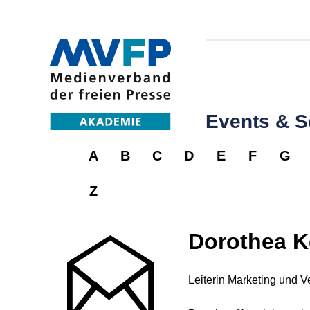
Events & 
A
B
C
D
E
F
G
Z
Dorothea K
Leiterin Marketing und Ve