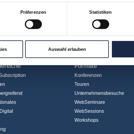
Präferenzen
Statistiken
hr verpassen: Jetzt für den
MVFP Akademi
ies
Auswahl erlauben
ereiche
Formate
Subscription
Konferenzen
en
Touren
ergreifend
Unternehmensbesuche
tionales
WebSeminare
Digital
WebSessions
Workshops
ing