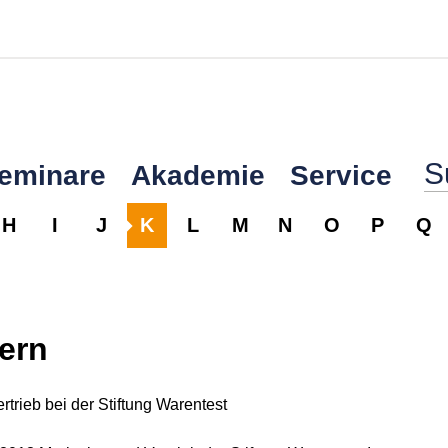
Seminare
Akademie
Service
H
I
J
K
L
M
N
O
P
Q
ern
rtrieb bei der Stiftung Warentest