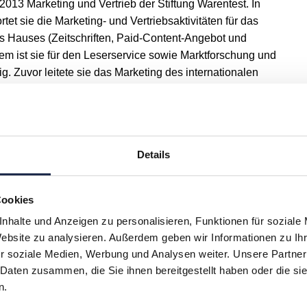
 2013 Marketing und Vertrieb der Stiftung Warentest. In
tet sie die Marketing- und Vertriebsaktivitäten für das
s Hauses (Zeitschriften, Paid-Content-Angebot und
 ist sie für den Leserservice sowie Marktforschung und
. Zuvor leitete sie das Marketing des internationalen
 Gruyter. Ihre Laufbahn begann Dorothea Kern mit einer
auffrau bei der Süddeutschen Zeitung sowie dem Studium
irtschaftskommunikation an der UdK Berlin.
Details
Cookies
nhalte und Anzeigen zu personalisieren, Funktionen für soziale
Website zu analysieren. Außerdem geben wir Informationen zu I
r soziale Medien, Werbung und Analysen weiter. Unsere Partner
 Daten zusammen, die Sie ihnen bereitgestellt haben oder die s
H
I
J
K
L
M
N
O
P
Q
n.