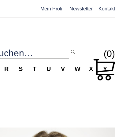
Mein Profil
Newsletter
Kontakt
(0)
R
S
T
U
V
W
X
Y