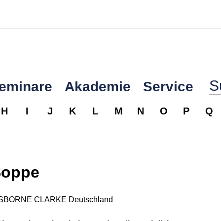
Seminare
Akademie
Service
H
I
J
K
L
M
N
O
P
Q
Soppe
, OSBORNE CLARKE Deutschland