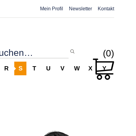
Mein Profil
Newsletter
Kontakt
(0)
R
S
T
U
V
W
X
Y