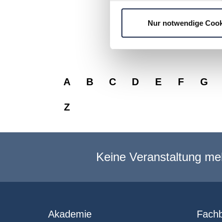
Lawyers und Handelsblat
für Medien- und Urheberr
Nur notwendige Cook
Osborne Clarke ist Juve
A
B
C
D
E
F
G
Z
Keine Veranstaltung me
Akademie
Fachb