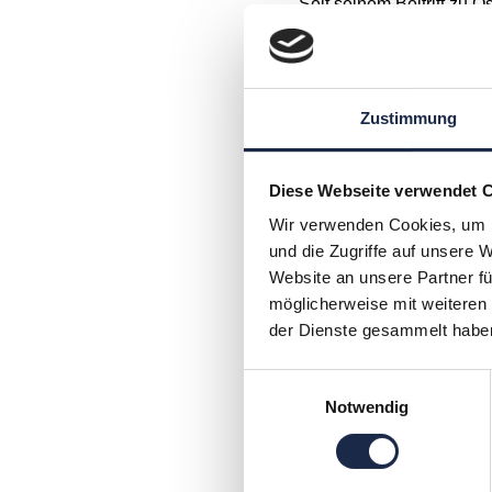
Seit seinem Beitritt zu 
insbesondere in Fragen 
weitesten Sinne, im Rec
Martin Soppe studierte J
Zustimmung
in Hamburg und New York
Planck-Institut für Auslä
Diese Webseite verwendet 
er an Executive-Educat
School teil.
Wir verwenden Cookies, um I
und die Zugriffe auf unsere 
Martin Soppe war zwölf 
Website an unsere Partner fü
möglicherweise mit weiteren
Rechtsanwaltskammer tät
der Dienste gesammelt habe
und Medienrecht. Zudem i
Verlagsjustitiare (AGVJ)
Einwilligungsauswahl
Pressefreiheit. Acht Jah
Notwendig
Rechtsausschusses des V
publiziert regelmäßig z
Onlinekommentar zum Urh