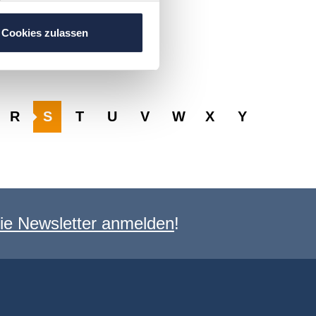
Cookies zulassen
R
S
T
U
V
W
X
Y
e Newsletter anmelden
!