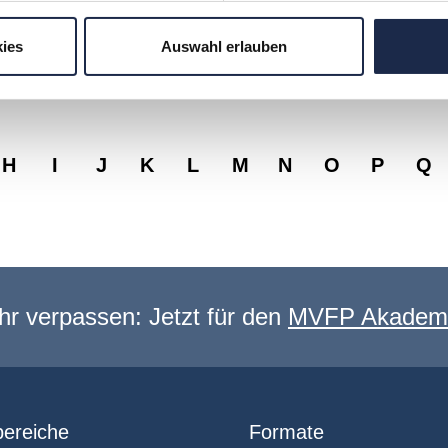
t führen Martin Soppe in der Liste der besten Anwälte 2020
echt sowie für Gewerblichen Rechtsschutz (IP).
ies
Auswahl erlauben
 Kanzlei des Jahres 2019 für Technologie & Medien.
H
I
J
K
L
M
N
O
P
Q
hr verpassen: Jetzt für den
MVFP Akademi
ereiche
Formate