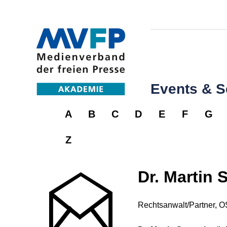
Events & 
A
B
C
D
E
F
G
Z
Dr. Martin 
Rechtsanwalt/Partner