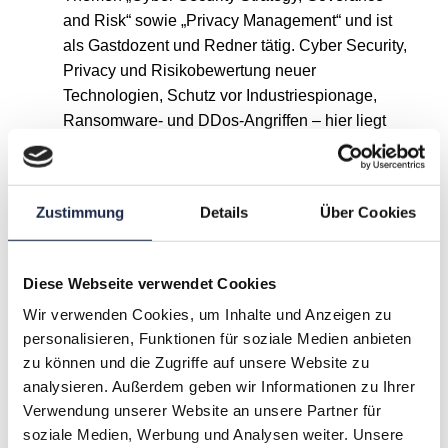
and Risk“ sowie „Privacy Management“ und ist
als Gastdozent und Redner tätig. Cyber Security,
Privacy und Risikobewertung neuer
Technologien, Schutz vor Industriespionage,
Ransomware- und DDos-Angriffen – hier liegt
sein Fokus für eine stetige Weiterentwicklung
von Organisationen, Prozessen und Menschen.
Zustimmung
Details
Über Cookies
A
B
C
D
E
F
G
Diese Webseite verwendet Cookies
H
I
J
K
L
M
N
Wir verwenden Cookies, um Inhalte und Anzeigen zu
personalisieren, Funktionen für soziale Medien anbieten
O
P
Q
R
S
T
U
zu können und die Zugriffe auf unsere Website zu
analysieren. Außerdem geben wir Informationen zu Ihrer
Verwendung unserer Website an unsere Partner für
V
W
X
Y
Z
soziale Medien, Werbung und Analysen weiter. Unsere