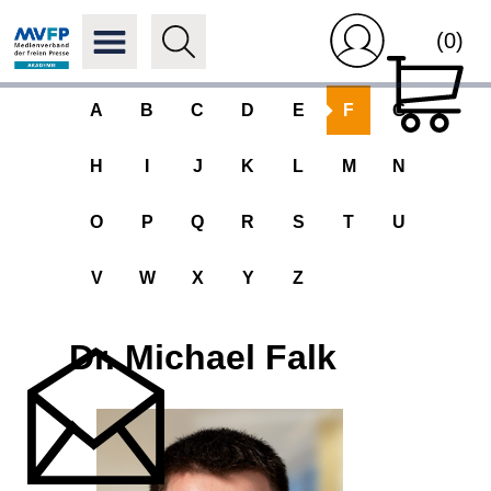
(0)
A
B
C
D
E
F
G
H
I
J
K
L
M
N
O
P
Q
R
S
T
U
V
W
X
Y
Z
Dr. Michael Falk