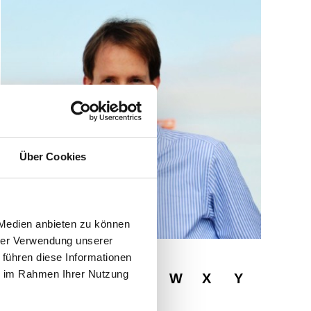
Über Cookies
 Medien anbieten zu können
hrer Verwendung unserer
 führen diese Informationen
ie im Rahmen Ihrer Nutzung
R
S
T
U
V
W
X
Y