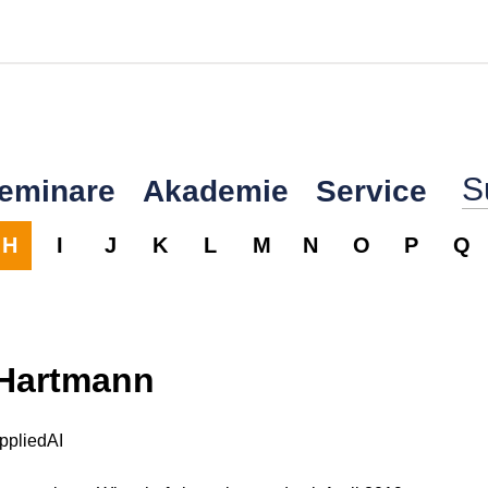
Seminare
Akademie
Service
H
I
J
K
L
M
N
O
P
Q
 Hartmann
appliedAI