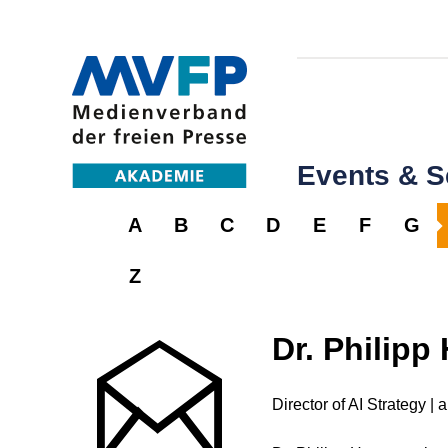
Events & 
A
B
C
D
E
F
G
Z
Dr. Philipp
Director of AI Strategy | 