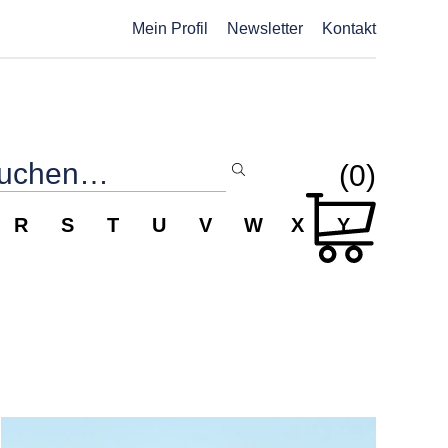
Mein Profil
Newsletter
Kontakt
(0)
R
S
T
U
V
W
X
Y