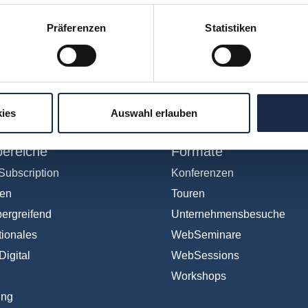
Präferenzen
Statistiken
hr verpassen: Jetzt für den
MVFP Akademi
ies
Auswahl erlauben
ereiche
Formate
Subscription
Konferenzen
en
Touren
ergreifend
Unternehmensbesuche
tionales
WebSeminare
Digital
WebSessions
Workshops
ing