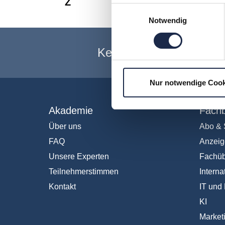
Z
Einwilligungsauswahl
Notwendig
Keine Veranstaltung me
Nur notwendige Cook
Akademie
Fachb
Über uns
Abo & 
FAQ
Anzeig
Unsere Experten
Fachüb
Teilnehmerstimmen
Interna
Kontakt
IT und 
KI
Market