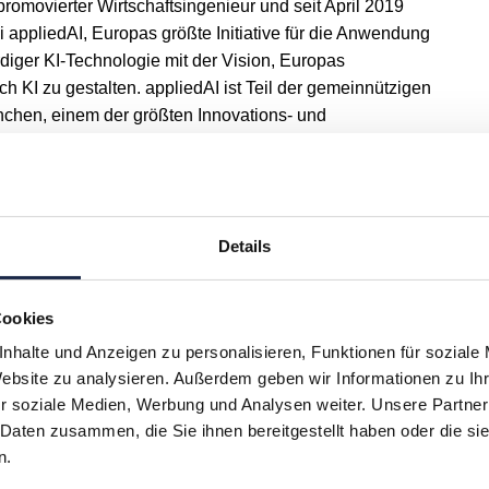
promovierter Wirtschaftsingenieur und seit April 2019
ei appliedAI, Europas größte Initiative für die Anwendung
diger KI-Technologie mit der Vision, Europas
ch KI zu gestalten. appliedAI ist Teil der gemeinnützigen
hen, einem der größten Innovations- und
 in Europa.
Details
Cookies
nhalte und Anzeigen zu personalisieren, Funktionen für soziale
Website zu analysieren. Außerdem geben wir Informationen zu I
r soziale Medien, Werbung und Analysen weiter. Unsere Partner
 Daten zusammen, die Sie ihnen bereitgestellt haben oder die s
H
I
J
K
L
M
N
O
P
Q
n.