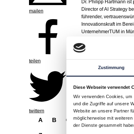
Dr. Philipp Hartmann ist 
Director of AI Strategy b
mailen
führender, vertrauenswür
Innovationskraft im Berei
UnternehmerTUM in Münc
Entrepreneurshipzentren
teilen
Zustimmung
Diese Webseite verwendet 
Wir verwenden Cookies, um I
und die Zugriffe auf unsere 
twittern
Website an unsere Partner fü
möglicherweise mit weiteren
A
B
C
D
E
F
G
der Dienste gesammelt habe