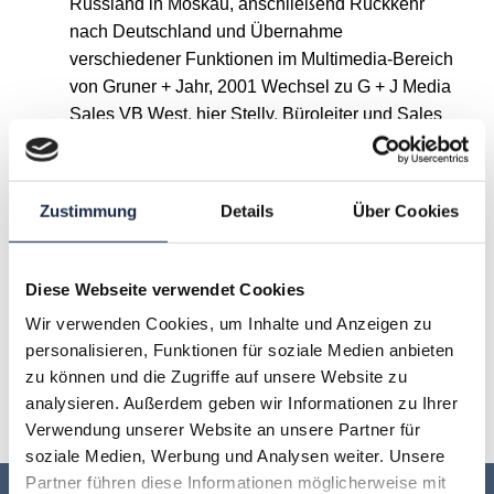
Russland in Moskau, anschließend Rückkehr
nach Deutschland und Übernahme
verschiedener Funktionen im Multimedia-Bereich
von Gruner + Jahr, 2001 Wechsel zu G + J Media
Sales VB West, hier Stellv. Büroleiter und Sales
Manager Frauen/Familie/People.
Zustimmung
Details
Über Cookies
A
B
C
D
E
F
G
Diese Webseite verwendet Cookies
H
I
J
K
L
M
N
Wir verwenden Cookies, um Inhalte und Anzeigen zu
personalisieren, Funktionen für soziale Medien anbieten
O
P
Q
R
S
T
U
zu können und die Zugriffe auf unsere Website zu
analysieren. Außerdem geben wir Informationen zu Ihrer
V
W
X
Y
Z
Verwendung unserer Website an unsere Partner für
soziale Medien, Werbung und Analysen weiter. Unsere
Partner führen diese Informationen möglicherweise mit