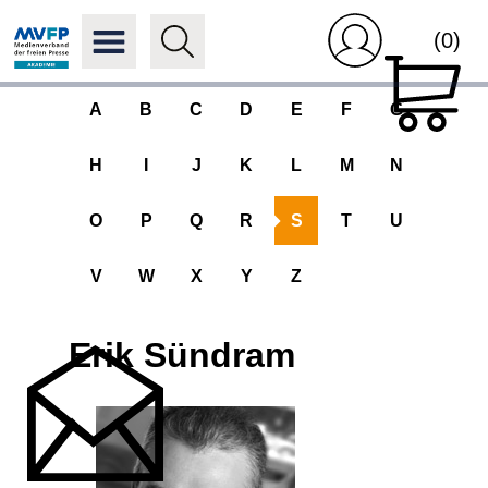
(0)
A
B
C
D
E
F
G
H
I
J
K
L
M
N
O
P
Q
R
S
T
U
V
W
X
Y
Z
Erik Sündram