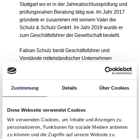
Stuttgart wo er in der Jahreabschlussprüfung und
prüfungsnahen Beratung tätig war. Im Jahr 2017
gründete er zusammen mit seinem Vater die
Schulz & Schulz GmbH. Im Jahr 2019 wurde er
zum Geschäftsführer der Gesellschaft bestellt.
Fabian Schulz berät Geschäftsführer und
Vorstände mittelständischer Unternehmen
in Zusammenhang mit der strategischen
Ausrichtung ihrer IT. Seine
Beratungsschwerpunkte liegen dabei auf der
Zustimmung
Details
Über Cookies
kaufmännischen Bewertung und Begleitung von
Carveouts und M&A-Transaktionen im IT-Umfeld.
Diese Webseite verwendet Cookies
Wir verwenden Cookies, um Inhalte und Anzeigen zu
A
B
C
D
E
F
G
personalisieren, Funktionen für soziale Medien anbieten
zu können und die Zugriffe auf unsere Website zu