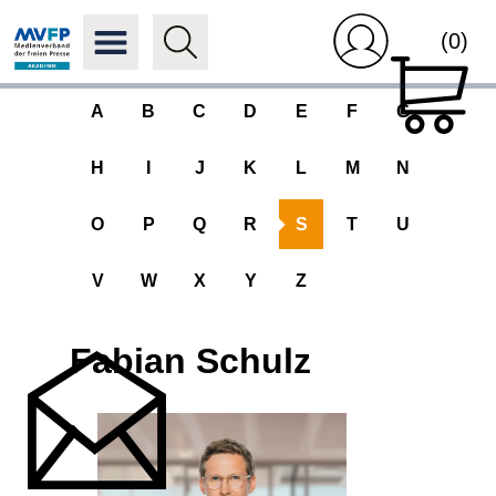
(0)
A
B
C
D
E
F
G
H
I
J
K
L
M
N
O
P
Q
R
S
T
U
V
W
X
Y
Z
Fabian Schulz