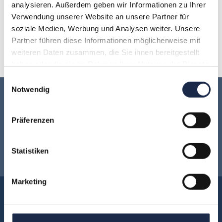
H
I
J
K
L
M
N
analysieren. Außerdem geben wir Informationen zu Ihrer
Verwendung unserer Website an unsere Partner für
O
P
Q
R
S
T
U
soziale Medien, Werbung und Analysen weiter. Unsere
Partner führen diese Informationen möglicherweise mit
weiteren Daten zusammen, die Sie ihnen bereitgestellt
V
W
X
Y
Z
haben oder die sie im Rahmen Ihrer Nutzung der Dienste
gesammelt haben.
Einwilligungsauswahl
Notwendig
Keine Veranstaltung mehr verpassen:
Präferenzen
Jetzt für den
MVFP Akademie
Newsletter anmelden
!
Statistiken
Marketing
Akademie
Über uns