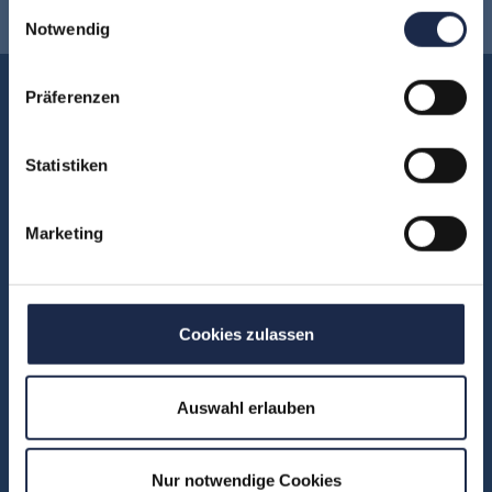
Einwilligungsauswahl
Notwendig
Akademie
Präferenzen
Über uns
Statistiken
FAQ
Unsere Experten
Teilnehmerstimmen
Marketing
Kontakt
Cookies zulassen
Fachbereiche
Abo & Subscription
Auswahl erlauben
Anzeigen
Fachübergreifend
Nur notwendige Cookies
Internationales