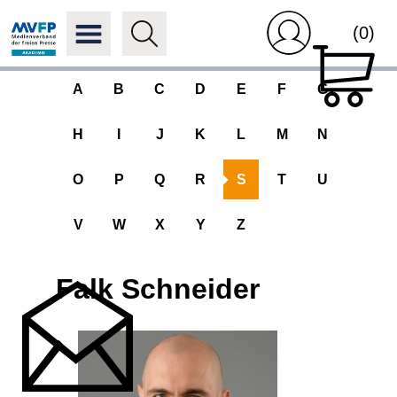
(0)
A
B
C
D
E
F
G
H
I
J
K
L
M
N
O
P
Q
R
S
T
U
V
W
X
Y
Z
Falk Schneider