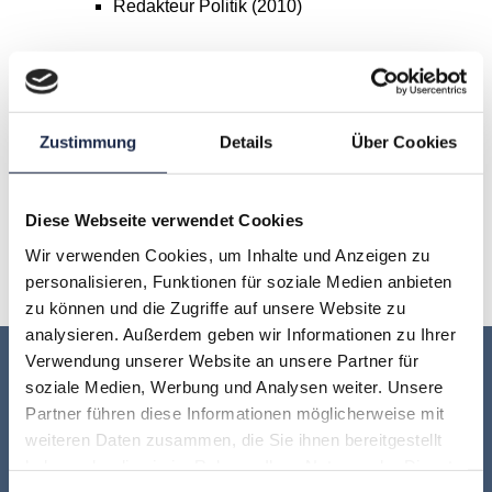
Redakteur Politik
(2010)
A
B
C
D
E
F
G
Zustimmung
Details
Über Cookies
H
I
J
K
L
M
N
O
P
Q
R
S
T
U
Diese Webseite verwendet Cookies
Wir verwenden Cookies, um Inhalte und Anzeigen zu
V
W
X
Y
Z
personalisieren, Funktionen für soziale Medien anbieten
zu können und die Zugriffe auf unsere Website zu
analysieren. Außerdem geben wir Informationen zu Ihrer
Verwendung unserer Website an unsere Partner für
Keine Veranstaltung mehr verpassen:
soziale Medien, Werbung und Analysen weiter. Unsere
Partner führen diese Informationen möglicherweise mit
Jetzt für den
MVFP Akademie
weiteren Daten zusammen, die Sie ihnen bereitgestellt
haben oder die sie im Rahmen Ihrer Nutzung der Dienste
Newsletter anmelden
!
gesammelt haben.