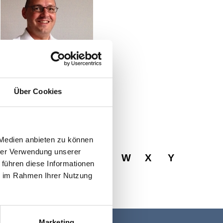
Über Cookies
 Medien anbieten zu können
hrer Verwendung unserer
R
S
T
U
V
W
X
Y
 führen diese Informationen
ie im Rahmen Ihrer Nutzung
Marketing