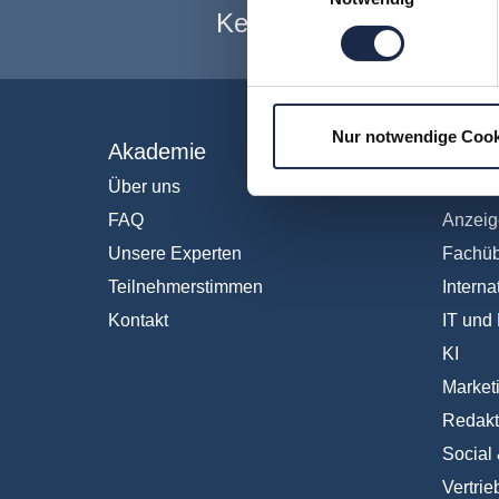
Keine Veranstaltung me
Nur notwendige Cook
Akademie
Fachb
Über uns
Abo & 
FAQ
Anzeig
Unsere Experten
Fachüb
Teilnehmerstimmen
Interna
Kontakt
IT und 
KI
Market
Redakt
Social
Vertrie