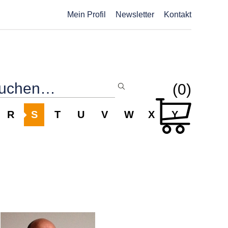
Mein Profil
Newsletter
Kontakt
(0)
R
S
T
U
V
W
X
Y