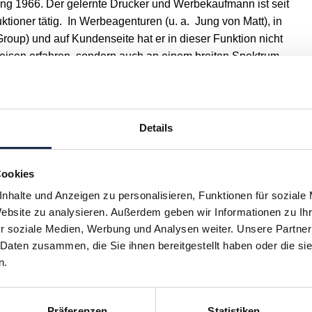
ang 1966. Der gelernte Drucker und Werbekaufmann ist seit
ktioner tätig. In Werbeagenturen (u. a. Jung von Matt), in
roup) und auf Kundenseite hat er in dieser Funktion nicht
eisen erfahren, sondern auch an einem breiten Spektrum
gestaltend mitgewirkt. Digitalisierung spielte dabei stets
ioner bei der Basler Versicherung Deutschland. Hier betreut
Details
sellschaften bei der Planung, Koordination und Umsetzung
aßnahmen.
Cookies
nhalte und Anzeigen zu personalisieren, Funktionen für soziale
Website zu analysieren. Außerdem geben wir Informationen zu I
H
I
J
K
L
M
N
O
P
Q
r soziale Medien, Werbung und Analysen weiter. Unsere Partner
 Daten zusammen, die Sie ihnen bereitgestellt haben oder die s
n.
Präferenzen
Statistiken