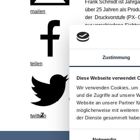
Frank Schmidt ist Jahrg
über 25 Jahren als Produ
mailen
der Druckvorstufe (PX- G
nur verschiedene Sichtw
der Medienkommunikation 
eine zentrale Rolle.
Seit 2003 ist er Produkt
Zustimmung
teilen
er die verschiedenen Ge
ihrer Kommunikationsm
Diese Webseite verwendet 
Wir verwenden Cookies, um I
und die Zugriffe auf unsere 
A
B
C
D
E
F
G
Website an unsere Partner fü
möglicherweise mit weiteren
Z
twittern
der Dienste gesammelt habe
Einwilligungsauswahl
Notwendig