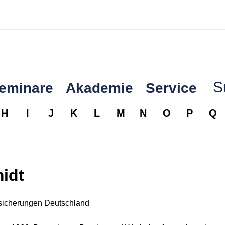
Seminare
Akademie
Service
H
I
J
K
L
M
N
O
P
Q
idt
rsicherungen Deutschland