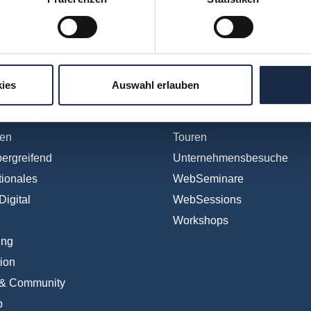
hr verpassen: Jetzt für den
MVFP Akademi
ies
Auswahl erlauben
ereiche
Formate
Subscription
Konferenzen
en
Touren
ergreifend
Unternehmensbesuche
tionales
WebSeminare
Digital
WebSessions
Workshops
ing
ion
 & Community
b