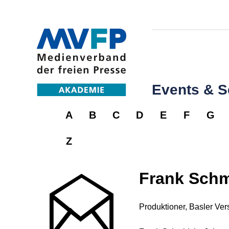
Events & 
A
B
C
D
E
F
G
Z
Frank Schm
Produktioner, Basler Ve