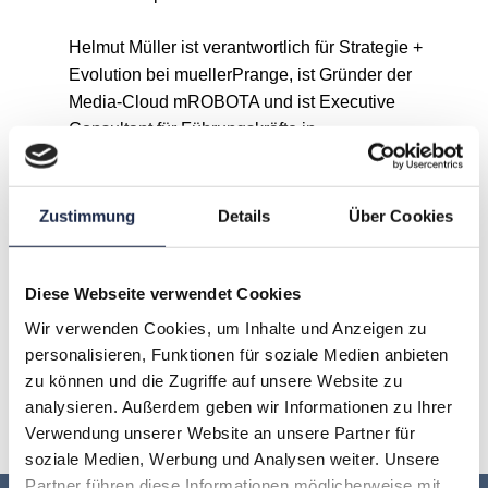
Helmut Müller ist verantwortlich für Strategie +
Evolution bei muellerPrange, ist Gründer der
Media-Cloud mROBOTA und ist Executive
Consultant für Führungskräfte in
Medienunternehmen.
Zustimmung
Details
Über Cookies
A
B
C
D
E
F
G
Diese Webseite verwendet Cookies
H
I
J
K
L
M
N
Wir verwenden Cookies, um Inhalte und Anzeigen zu
personalisieren, Funktionen für soziale Medien anbieten
O
P
Q
R
S
T
U
zu können und die Zugriffe auf unsere Website zu
analysieren. Außerdem geben wir Informationen zu Ihrer
V
W
X
Y
Z
Verwendung unserer Website an unsere Partner für
soziale Medien, Werbung und Analysen weiter. Unsere
Partner führen diese Informationen möglicherweise mit