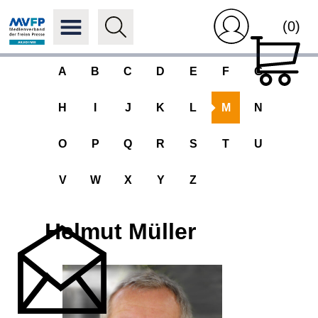
(0)
A
B
C
D
E
F
G
H
I
J
K
L
M
N
O
P
Q
R
S
T
U
V
W
X
Y
Z
Helmut Müller