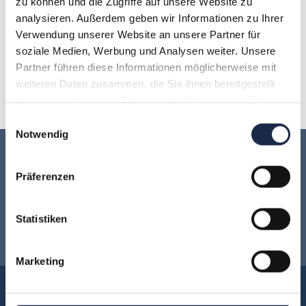
zu können und die Zugriffe auf unsere Website zu
analysieren. Außerdem geben wir Informationen zu Ihrer
H
I
J
K
L
M
N
Verwendung unserer Website an unsere Partner für
soziale Medien, Werbung und Analysen weiter. Unsere
O
P
Q
R
S
T
U
Partner führen diese Informationen möglicherweise mit
weiteren Daten zusammen, die Sie ihnen bereitgestellt
V
W
X
Y
Z
haben oder die sie im Rahmen Ihrer Nutzung der Dienste
gesammelt haben.
Einwilligungsauswahl
Notwendig
Keine Veranstaltung mehr verpassen:
Präferenzen
Jetzt für den
MVFP Akademie
Statistiken
Newsletter anmelden
!
Marketing
Akademie