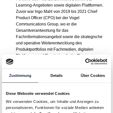
Learning-Angeboten sowie digitalen Plattformen.
Zuvor war Ingo Mahl von 2019 bis 2021 Chief
Product Officer (CPO) bei der Vogel
Communications Group, wo er die
Gesamtverantwortung für das
Fachinformationsangebot sowie die strategische
und operative Weiterentwicklung des
Produktportfolios mit Fachmedien, digitalen
Plattformen und Events innehatte. Davor war er
über zehn Jahre bei Wolters Kluwer tätig und
übernahm dort verschiedene
Führungspositionen in den Bereichen
Zustimmung
Details
Über Cookies
Produktmanagement, digitale Fachinformation
und Business Development.
Diese Webseite verwendet Cookies
Wir verwenden Cookies, um Inhalte und Anzeigen zu
personalisieren, Funktionen für soziale Medien anbieten
A
B
C
D
E
F
G