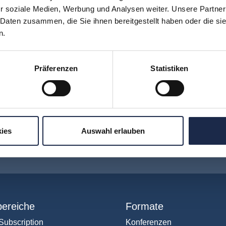
r soziale Medien, Werbung und Analysen weiter. Unsere Partner
zt seit September 2017 die Rechtsanwaltskanzlei Spirit
 Daten zusammen, die Sie ihnen bereitgestellt haben oder die s
l.
n.
Präferenzen
Statistiken
H
I
J
K
L
M
N
O
P
Q
ies
Auswahl erlauben
hr verpassen: Jetzt für den
MVFP Akademi
ereiche
Formate
Subscription
Konferenzen