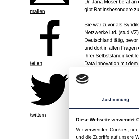
Dr. Jana Moser berät an 
gibt Rat insbesondere zu
mailen
Sie war zuvor als Syndi
Netzwerke Ltd. (studiVZ)
Deutschland tätig, bevor
und dort in allen Fragen
Ihrer Selbstständigkeit l
teilen
Data Innovation mit dem 
konzernübergreifendes P
das digitale Produktport
Datenschutzgesetzen und
Zustimmung
Frau Dr. Moser hat an de
Spielen und Browser-Gam
twittern
Spieler“ promoviert. Sie 
Diese Webseite verwendet 
des Datenschutzes und is
Wir verwenden Cookies, um I
Konferenzen und Podium
und die Zugriffe auf unsere 