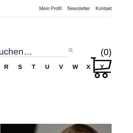
Mein Profil
Newsletter
Kontakt
(0)
R
S
T
U
V
W
X
Y