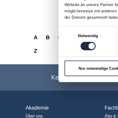
Website an unsere Partner fü
Frau Dr. Moser unterstüt
möglicherweise mit weiteren
Legal LLP als Of-Counse
der Dienste gesammelt habe
Einwilligungsauswahl
Notwendig
A
B
C
D
E
F
G
Z
Nur notwendige Cook
Keine Veranstaltung me
Akademie
Fachb
Über uns
Abo & 