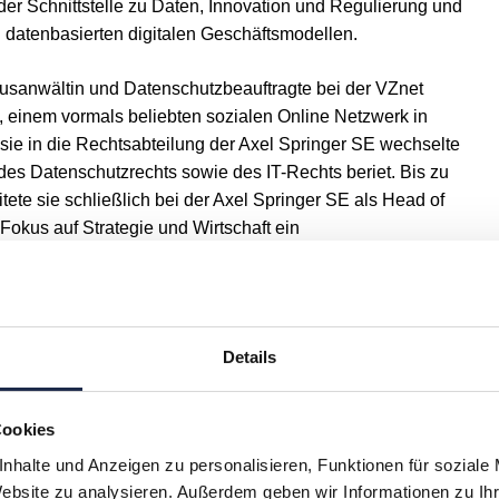
der Schnittstelle zu Daten, Innovation und Regulierung und
 datenbasierten digitalen Geschäftsmodellen.
kusanwältin und Datenschutzbeauftragte bei der VZnet
, einem vormals beliebten sozialen Online Netzwerk in
 sie in die Rechtsabteilung der Axel Springer SE wechselte
 des Datenschutzrechts sowie des IT-Rechts beriet. Bis zu
eitete sie schließlich bei der Axel Springer SE als Head of
Fokus auf Strategie und Wirtschaft ein
rojekt zur Nutzung von Kundendaten. Außerdem beriet sie
folio des Konzerns unter besonderer Berücksichtigung von
 bewerte neue digitale Trends und Innovationen.
Details
r Europa Universität Viadrina Frankfurt (Oder) zu „Online-
es – Das Vertragsverhältnis zwischen Provider und
ist Mitglied des IAPP, hält regelmäßig Vorträge zu Fragen
Cookies
t gefragte Teilnehmerin bei nationalen und internationale
nhalte und Anzeigen zu personalisieren, Funktionen für soziale
sdiskussionen.
Website zu analysieren. Außerdem geben wir Informationen zu I