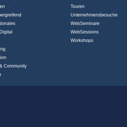
en
Touren
ergreifend
Unternehmensbesuche
tionales
WebSeminare
Digital
WebSessions
Workshops
ing
ion
 & Community
b