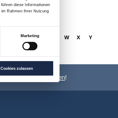
 führen diese Informationen
ie im Rahmen Ihrer Nutzung
Marketing
R
S
T
U
V
W
X
Y
Cookies zulassen
e Newsletter anmelden
!