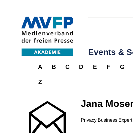
Events & 
A
B
C
D
E
F
G
Z
Jana Mose
Privacy Business Exper