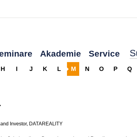
Seminare
Akademie
Service
H
I
J
K
L
M
N
O
P
Q
r
t and Investor, DATAREALITY