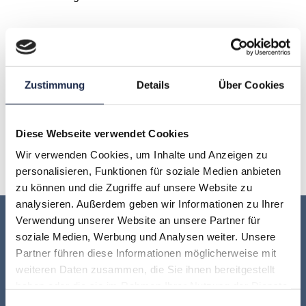
A
B
C
D
E
F
G
Zustimmung
Details
Über Cookies
H
I
J
K
L
M
N
O
P
Q
R
S
T
U
Diese Webseite verwendet Cookies
Wir verwenden Cookies, um Inhalte und Anzeigen zu
V
W
X
Y
Z
personalisieren, Funktionen für soziale Medien anbieten
zu können und die Zugriffe auf unsere Website zu
analysieren. Außerdem geben wir Informationen zu Ihrer
Verwendung unserer Website an unsere Partner für
Keine Veranstaltung mehr verpassen:
soziale Medien, Werbung und Analysen weiter. Unsere
Partner führen diese Informationen möglicherweise mit
Jetzt für den
MVFP Akademie
weiteren Daten zusammen, die Sie ihnen bereitgestellt
haben oder die sie im Rahmen Ihrer Nutzung der Dienste
Newsletter anmelden
!
gesammelt haben.