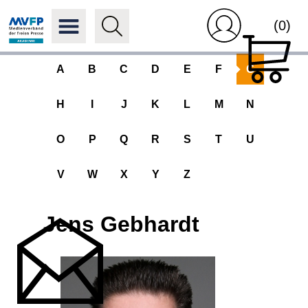
(0)
A
B
C
D
E
F
G
H
I
J
K
L
M
N
O
P
Q
R
S
T
U
V
W
X
Y
Z
Jens Gebhardt