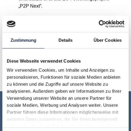
„P2P Next“.
A
B
C
D
E
F
G
Zustimmung
Details
Über Cookies
H
I
J
K
L
M
N
Diese Webseite verwendet Cookies
O
P
Q
R
S
T
U
Wir verwenden Cookies, um Inhalte und Anzeigen zu
V
W
X
Y
Z
personalisieren, Funktionen für soziale Medien anbieten
zu können und die Zugriffe auf unsere Website zu
analysieren. Außerdem geben wir Informationen zu Ihrer
Verwendung unserer Website an unsere Partner für
Keine Veranstaltung mehr verpassen:
soziale Medien, Werbung und Analysen weiter. Unsere
Partner führen diese Informationen möglicherweise mit
Jetzt für den
MVFP Akademie
weiteren Daten zusammen, die Sie ihnen bereitgestellt
haben oder die sie im Rahmen Ihrer Nutzung der Dienste