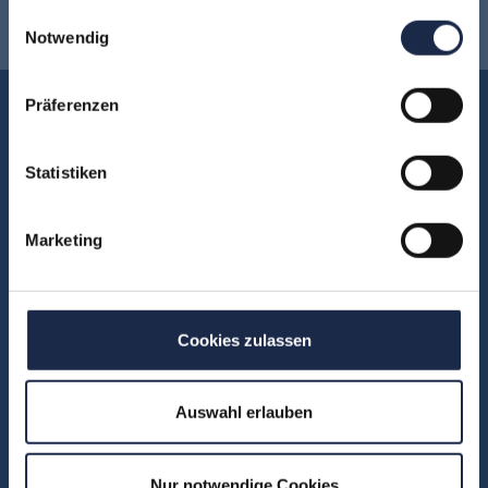
gesammelt haben.
Newsletter anmelden
!
Einwilligungsauswahl
Notwendig
Präferenzen
Akademie
Über uns
Statistiken
FAQ
Unsere Experten
Marketing
Teilnehmerstimmen
Kontakt
Cookies zulassen
Fachbereiche
Abo & Subscription
Auswahl erlauben
Anzeigen
Fachübergreifend
Nur notwendige Cookies