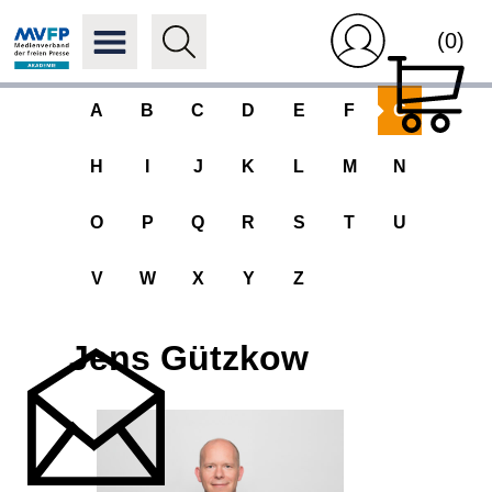
(0)
A
B
C
D
E
F
G
H
I
J
K
L
M
N
O
P
Q
R
S
T
U
V
W
X
Y
Z
Jens Gützkow