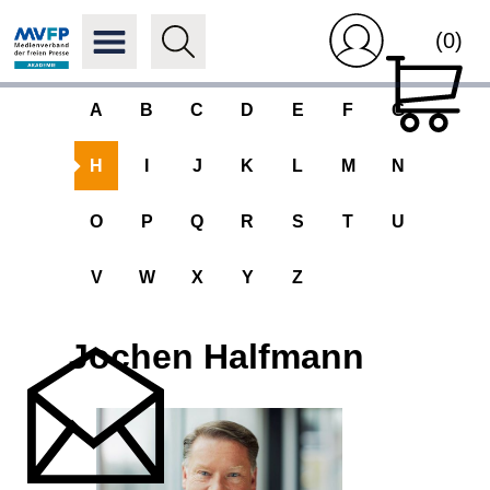
(0)
A
B
C
D
E
F
G
H
I
J
K
L
M
N
O
P
Q
R
S
T
U
V
W
X
Y
Z
Jochen Halfmann