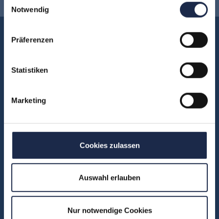
Notwendig
Akademie
Präferenzen
Über uns
FAQ
Statistiken
Unsere Experten
Teilnehmerstimmen
Marketing
Kontakt
Cookies zulassen
Fachbereiche
Abo & Subscription
Auswahl erlauben
Anzeigen
Fachübergreifend
Internationales
Nur notwendige Cookies