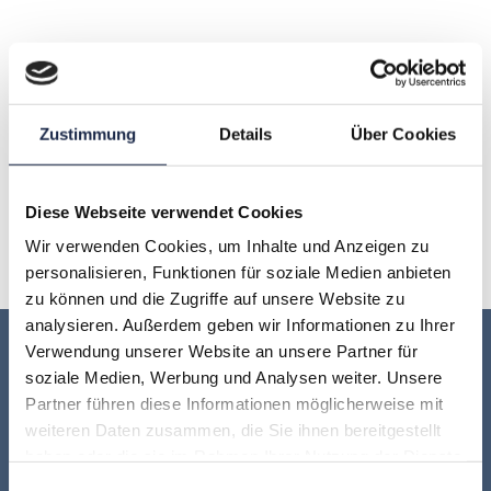
A
B
C
D
E
F
G
Zustimmung
Details
Über Cookies
H
I
J
K
L
M
N
O
P
Q
R
S
T
U
Diese Webseite verwendet Cookies
Wir verwenden Cookies, um Inhalte und Anzeigen zu
V
W
X
Y
Z
personalisieren, Funktionen für soziale Medien anbieten
zu können und die Zugriffe auf unsere Website zu
analysieren. Außerdem geben wir Informationen zu Ihrer
Verwendung unserer Website an unsere Partner für
Keine Veranstaltung mehr verpassen:
soziale Medien, Werbung und Analysen weiter. Unsere
Partner führen diese Informationen möglicherweise mit
Jetzt für den
MVFP Akademie
weiteren Daten zusammen, die Sie ihnen bereitgestellt
haben oder die sie im Rahmen Ihrer Nutzung der Dienste
Newsletter anmelden
!
gesammelt haben.
Einwilligungsauswahl