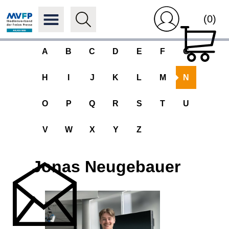
(0)
A
B
C
D
E
F
G
H
I
J
K
L
M
N
O
P
Q
R
S
T
U
V
W
X
Y
Z
Jonas Neugebauer