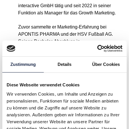
interactive GmbH tätig und seit 2022 in seiner
Funktion als Manager für das Growth Marketing.
Zuvor sammelte er Marketing-Erfahrung bei
APONTIS PHARMA und der HSV Fußball AG.
Seinen Bachelor-Abschluss in
Wirtschaftswissenschaften erlangte er an der
Philipps-Universität Marburg.“
Zustimmung
Details
Über Cookies
A
B
C
D
E
F
G
Diese Webseite verwendet Cookies
Wir verwenden Cookies, um Inhalte und Anzeigen zu
H
I
J
K
L
M
N
personalisieren, Funktionen für soziale Medien anbieten
zu können und die Zugriffe auf unsere Website zu
O
P
Q
R
S
T
U
analysieren. Außerdem geben wir Informationen zu Ihrer
Verwendung unserer Website an unsere Partner für
V
W
X
Y
Z
soziale Medien, Werbung und Analysen weiter. Unsere