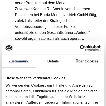
neuer Produkte auf dem Markt.
Zuvor war Karsten Reißner in verschiedenen
Positionen bei Burda Medienvertrieb GmbH tätig,
zuletzt als Leiter der Strategischen
Vertriebssteuerung. In dieser Funktion
unterstützte er den Geschäftsführer „Vertrieb“
sowohl organisatorisch als auch operativ.
Karsten Reißner besitzt einen Abschluss als
Diplom-Kaufmann (FH) im Internationalen
Studiengang Management im Handel von der
Zustimmung
Details
Über Cookies
Hochschule Bremen.
Diese Webseite verwendet Cookies
A
B
C
D
E
F
G
Wir verwenden Cookies, um Inhalte und Anzeigen zu
personalisieren, Funktionen für soziale Medien anbieten
H
I
J
K
L
M
N
zu können und die Zugriffe auf unsere Website zu
analysieren. Außerdem geben wir Informationen zu Ihrer