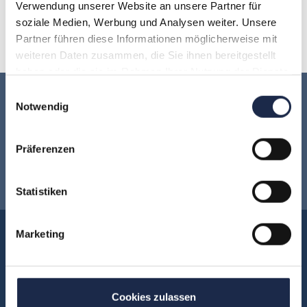
O
P
Q
R
S
T
U
Verwendung unserer Website an unsere Partner für
soziale Medien, Werbung und Analysen weiter. Unsere
V
W
X
Y
Z
Partner führen diese Informationen möglicherweise mit
weiteren Daten zusammen, die Sie ihnen bereitgestellt
haben oder die sie im Rahmen Ihrer Nutzung der Dienste
gesammelt haben.
Einwilligungsauswahl
Keine Veranstaltung mehr verpassen:
Notwendig
Jetzt für den
MVFP Akademie
Präferenzen
Newsletter anmelden
!
Statistiken
Marketing
Akademie
Über uns
FAQ
Cookies zulassen
Unsere Experten