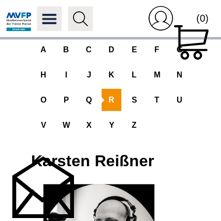
(0)
A
B
C
D
E
F
G
H
I
J
K
L
M
N
O
P
Q
R
S
T
U
V
W
X
Y
Z
Karsten Reißner