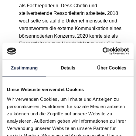
als Fachreporterin, Desk-Chefin und
stellvertretende Ressortleiterin arbeitete. 2018
wechselte sie auf die Unternehmensseite und
verantwortete die externe Kommunikation eines
börsennotierten Konzerns. 2020 kehrte sie als
Ressortleiterin zum Handelsblatt zurück. Sie ist
Mitinitiatorin des Frauen-Wirtschaftsnetzwerks
PULSE der Handelsblatt Media Group.
Zustimmung
Details
Über Cookies
A
B
C
D
E
F
G
Diese Webseite verwendet Cookies
Wir verwenden Cookies, um Inhalte und Anzeigen zu
H
I
J
K
L
M
N
personalisieren, Funktionen für soziale Medien anbieten
zu können und die Zugriffe auf unsere Website zu
O
P
Q
R
S
T
U
analysieren. Außerdem geben wir Informationen zu Ihrer
Verwendung unserer Website an unsere Partner für
V
W
X
Y
Z
soziale Medien, Werbung und Analysen weiter. Unsere