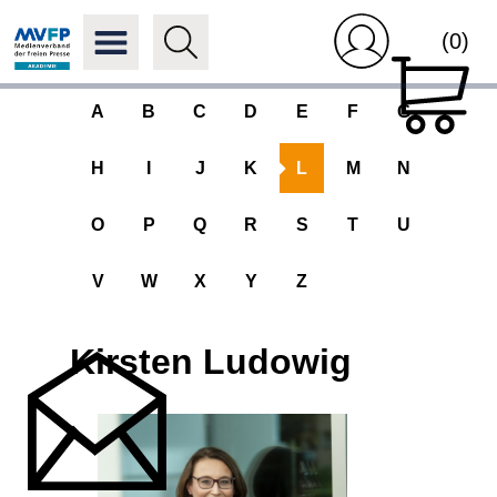
(0)
A
B
C
D
E
F
G
H
I
J
K
L
M
N
O
P
Q
R
S
T
U
V
W
X
Y
Z
Kirsten Ludowig