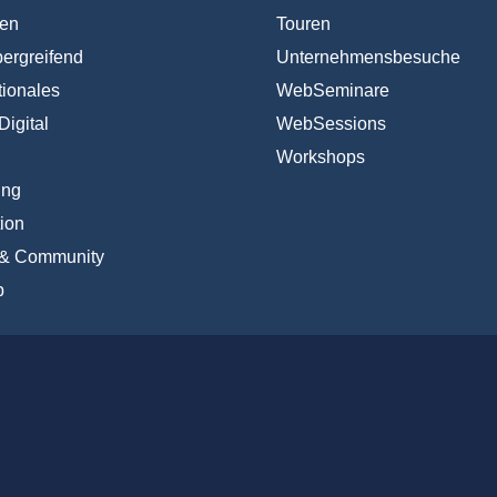
en
Touren
ergreifend
Unternehmensbesuche
tionales
WebSeminare
Digital
WebSessions
Workshops
ing
ion
 & Community
b