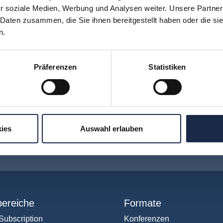
r soziale Medien, Werbung und Analysen weiter. Unsere Partner
ww.linkedin.com/in/lukasgorog
/
 Daten zusammen, die Sie ihnen bereitgestellt haben oder die s
ww.predictea.com/
n.
Präferenzen
Statistiken
H
I
J
K
L
M
N
O
P
Q
ies
Auswahl erlauben
hr verpassen: Jetzt für den
MVFP Akademi
ereiche
Formate
Subscription
Konferenzen