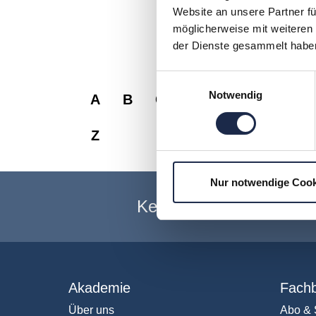
Website an unsere Partner fü
LinkedIn Profil:
https://w
möglicherweise mit weiteren
Predictea Link:
https://w
der Dienste gesammelt habe
Einwilligungsauswahl
Notwendig
A
B
C
D
E
F
G
Z
Nur notwendige Cook
Keine Veranstaltung me
Akademie
Fachb
Über uns
Abo & 