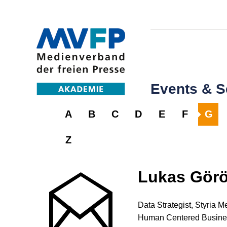
Events & 
A
B
C
D
E
F
G
Z
Lukas Gör
Data Strategist, Styria 
Human Centered Busine