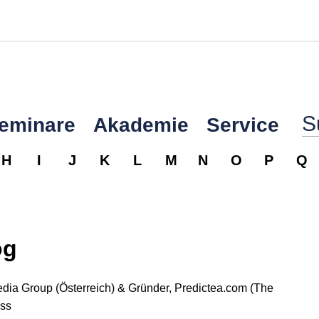
Seminare
Akademie
Service
H
I
J
K
L
M
N
O
P
Q
ög
Media Group (Österreich) & Gründer, Predictea.com (The
ss