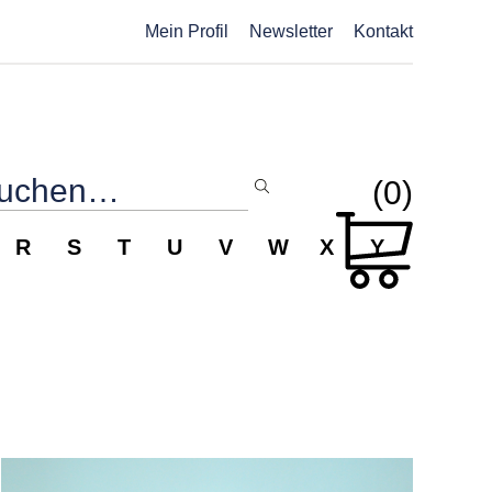
Mein Profil
Newsletter
Kontakt
(0)
R
S
T
U
V
W
X
Y