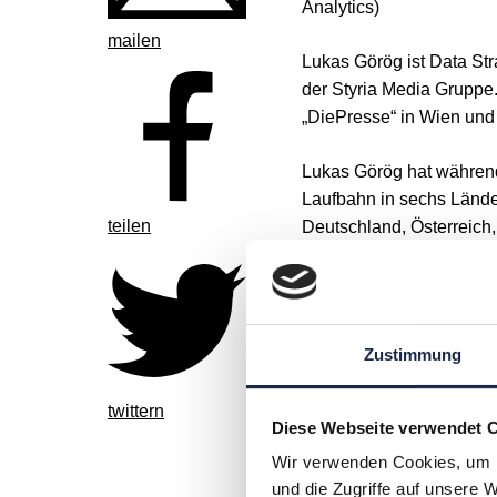
Analytics)
mailen
Lukas Görög ist Data Str
der Styria Media Gruppe.
„DiePresse“ in Wien und
Lukas Görög hat während
Laufbahn in sechs Lände
teilen
Deutschland, Österreich
Kultur etwas lernen, was 
Seiner Meinung nach ist 
Daten. Deswegen ist sei
Zustimmung
platzieren und diese The
twittern
2020 gründete Lukas Gör
Diese Webseite verwendet 
den Bereichen Datenstra
Wir verwenden Cookies, um I
anbietet.
und die Zugriffe auf unsere 