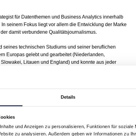
ategist für Datenthemen und Business Analytics innerhalb
 In seinem Fokus liegt vor allem die Entwicklung der Marke
 der damit verbundene Qualitätsjournalismus.
 seines technischen Studiums und seiner beruflichen
rn Europas gelebt und gearbeitet (Niederlanden,
, Slowakei, Litauen und England) und konnte aus jeder
ihn bereichert hat.
eine exzellente Businessstrategie nicht möglich ohne
ne Mission, die Daten im Herzen des Unternehmens zu
Details
men klar und sehr attraktiv zu kommunizieren.
ög Predicea.com, wo er Beratung und Dienstleistungen in
Cookies
tegie, Analytics, Dashboarding und Business Analytics
nhalte und Anzeigen zu personalisieren, Funktionen für soziale
Website zu analysieren. Außerdem geben wir Informationen zu I