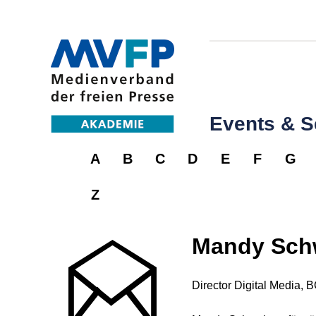
Events & 
A
B
C
D
E
F
G
Z
Mandy Sch
Director Digital Media, 