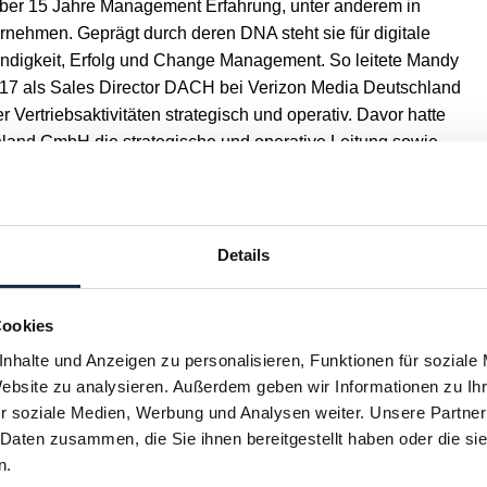
ber 15 Jahre Management Erfahrung, unter anderem in
nehmen. Geprägt durch deren DNA steht sie für digitale
ndigkeit, Erfolg und Change Management. So leitete Mandy
17 als Sales Director DACH bei Verizon Media Deutschland
 Vertriebsaktivitäten strategisch und operativ. Davor hatte
hland GmbH die strategische und operative Leitung sowie
ktivitäten des gesamten Microsoft Advertising Portfolios
igital Expertin beim BCN für den Aufbau, die strategische
nd-to-End Verantwortung der digitalen Vermarktungseinheit
n Aufgaben zählen unter anderem die Implementierung der
Details
, Digital Sales & Programmatic Consulting sowie Business
ist Mandy Schwab zusätzlich zu ihrer Rolle beim BCN als
Cookies
 AdTech Factory für den Bereich Werbetechnologie
nhalte und Anzeigen zu personalisieren, Funktionen für soziale
Website zu analysieren. Außerdem geben wir Informationen zu I
r soziale Medien, Werbung und Analysen weiter. Unsere Partner
 Daten zusammen, die Sie ihnen bereitgestellt haben oder die s
H
I
J
K
L
M
N
O
P
Q
n.