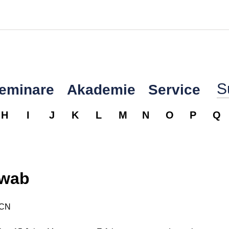
Seminare
Akademie
Service
H
I
J
K
L
M
N
O
P
Q
wab
BCN