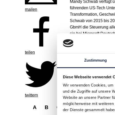
Mandy Schwab verfügt ü
führenden US-Tech Unter
mailen
Transformation, Geschwi
Schwab von 2015 bis 20
GbmH die Steuerung aller
sie bei Microsoft Deutsc
Steuerung der Vertriebsa
inne. Seit 2017 ist die D
teilen
Weiterentwicklung und E
verantwortlich. Zu ihre
Zustimmung
Bereiche AdTech/Produkt
Development. Seit 2020 
Diese Webseite verwendet 
Director Digital bei der
verantwortlich.
Wir verwenden Cookies, um I
und die Zugriffe auf unsere 
twittern
Website an unsere Partner fü
möglicherweise mit weiteren
A
B
C
D
E
F
G
der Dienste gesammelt habe