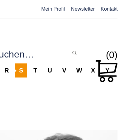
Mein Profil
Newsletter
Kontakt
(0)
R
S
T
U
V
W
X
Y