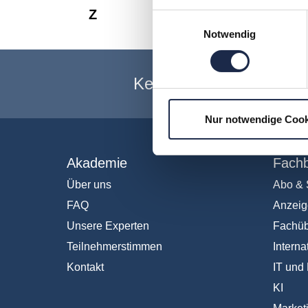
Z
Einwilligungsauswahl
Notwendig
Keine Veranstaltung me
Nur notwendige Cook
Akademie
Fachb
Über uns
Abo & 
FAQ
Anzeig
Unsere Experten
Fachüb
Teilnehmerstimmen
Interna
Kontakt
IT und 
KI