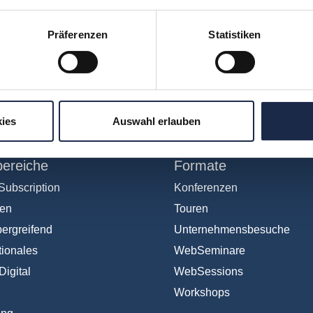
Präferenzen
Statistiken
hr verpassen: Jetzt für den
MVFP Akademi
ies
Auswahl erlauben
ereiche
Formate
Subscription
Konferenzen
en
Touren
ergreifend
Unternehmensbesuche
tionales
WebSeminare
Digital
WebSessions
Workshops