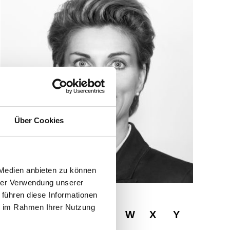
Über Cookies
 Medien anbieten zu können
hrer Verwendung unserer
 führen diese Informationen
ie im Rahmen Ihrer Nutzung
R
S
T
U
V
W
X
Y