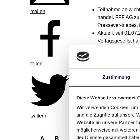
Teilnahme an wich
mailen
handel. FFF AG zur
Pressever-triebes,
Aktuell, seit 01.0
Verlagsgesellscha
zusätzlich 2017/20
Mitteldeutscher Pre
teilen
2009-2020: Geschäf
2000-2009: Geschä
Zustimmung
1999-2000: Assiste
Hamburg (heute Ba
1994-1999: Leitun
Diese Webseite verwendet 
Seit 1984 in der B
Wir verwenden Cookies, um I
Ausbildung: Fachka
und die Zugriffe auf unsere 
twittern
Website an unsere Partner fü
möglicherweise mit weiteren
der Dienste gesammelt habe
A
B
C
D
E
F
G