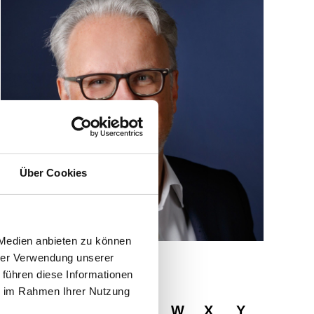
Über Cookies
 Medien anbieten zu können
hrer Verwendung unserer
 führen diese Informationen
ie im Rahmen Ihrer Nutzung
R
S
T
U
V
W
X
Y