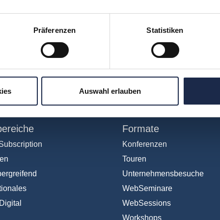
Präferenzen
Statistiken
hr verpassen: Jetzt für den
MVFP Akademi
ies
Auswahl erlauben
ereiche
Formate
Subscription
Konferenzen
en
Touren
ergreifend
Unternehmensbesuche
tionales
WebSeminare
Digital
WebSessions
Workshops