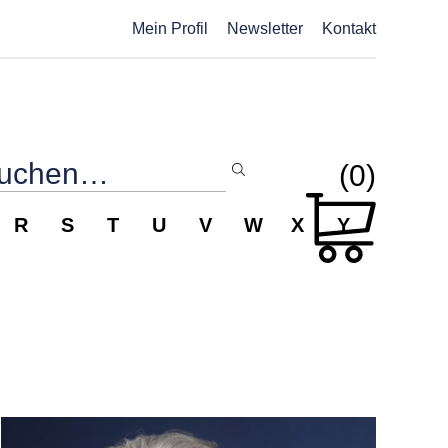
Mein Profil
Newsletter
Kontakt
(0)
R
S
T
U
V
W
X
Y