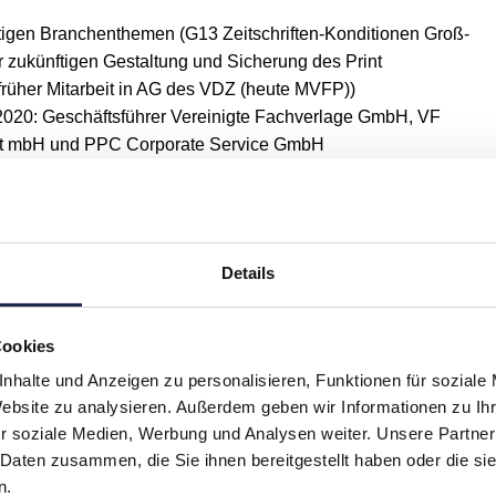
tigen Branchenthemen (G13 Zeitschriften-Konditionen Groß-
 zukünftigen Gestaltung und Sicherung des Print
 früher Mitarbeit in AG des VDZ (heute MVFP))
7.2020: Geschäftsführer Vereinigte Fachverlage GmbH, VF
ft mbH und PPC Corporate Service GmbH
18: Interim Geschäftsführer Pressevertrieb Leipzig und
ssevertrieb (heute Teil von 4Press Pressevertrieb)
tsführer MZV Moderner Zeitschriften Vertrieb
ftsleitung der VU Verlagsunion KG (heute DMV)
Details
nt der Geschäftsleitung des Heinrich Bauer Verlags,
uer Media)
g Vertrieb Handel der VU Verlagsunion KG (heute DMV)
Cookies
ranche, diverse Leitungsaufgaben und Projektleitungen
nhalte und Anzeigen zu personalisieren, Funktionen für soziale
ufmann Marketing • staatlich geprüfter Betriebswirt
Website zu analysieren. Außerdem geben wir Informationen zu I
r soziale Medien, Werbung und Analysen weiter. Unsere Partner
 Daten zusammen, die Sie ihnen bereitgestellt haben oder die s
n.
H
I
J
K
L
M
N
O
P
Q