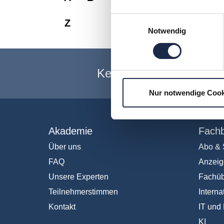
Einwilligungsauswahl
Z
Notwendig
Keine Veranstaltung me
Nur notwendige Cook
Akademie
Fachb
Über uns
Abo & 
FAQ
Anzeig
Unsere Experten
Fachüb
Teilnehmerstimmen
Interna
Kontakt
IT und 
KI