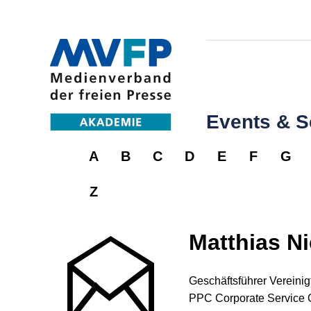
Events & 
A
B
C
D
E
F
G
Z
Matthias N
Geschäftsführer Vereini
PPC Corporate Service