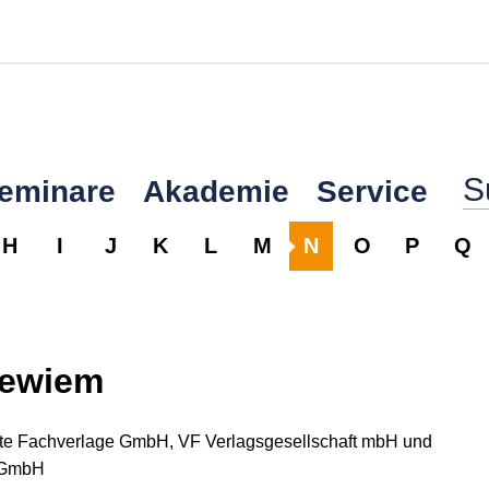
Seminare
Akademie
Service
H
I
J
K
L
M
N
O
P
Q
iewiem
gte Fachverlage GmbH, VF Verlagsgesellschaft mbH und
 GmbH