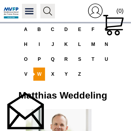
(0)
A
B
C
D
E
F
G
H
I
J
K
L
M
N
O
P
Q
R
S
T
U
V
W
X
Y
Z
Matthias Weddeling