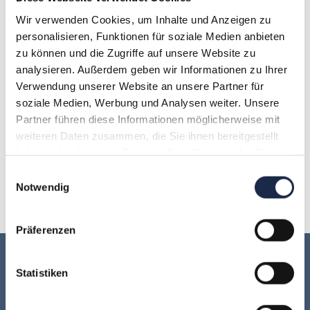
Wert schaffen und das Team sowie die
Wir verwenden Cookies, um Inhalte und Anzeigen zu
Arbeitgeberattraktivität stärken.
personalisieren, Funktionen für soziale Medien anbieten
zu können und die Zugriffe auf unsere Website zu
analysieren. Außerdem geben wir Informationen zu Ihrer
Verwendung unserer Website an unsere Partner für
A
B
C
D
E
F
G
soziale Medien, Werbung und Analysen weiter. Unsere
Partner führen diese Informationen möglicherweise mit
H
I
J
K
L
M
N
weiteren Daten zusammen, die Sie ihnen bereitgestellt
haben oder die sie im Rahmen Ihrer Nutzung der Dienste
O
P
Q
R
S
T
U
gesammelt haben.
Einwilligungsauswahl
Notwendig
V
W
X
Y
Z
Präferenzen
Keine Veranstaltung mehr verpassen:
Statistiken
Jetzt für den
MVFP Akademie