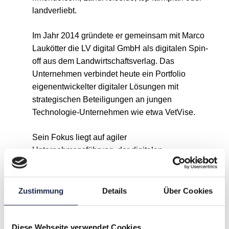
landverliebt.
Im Jahr 2014 gründete er gemeinsam mit Marco
Laukötter die LV digital GmbH als digitalen Spin-
off aus dem Landwirtschaftsverlag. Das
Unternehmen verbindet heute ein Portfolio
eigenentwickelter digitaler Lösungen mit
strategischen Beteiligungen an jungen
Technologie-Unternehmen wie etwa VetVise.
Sein Fokus liegt auf agiler
Unternehmensführung, der digitalen
Transformation und der Entwicklung
kundenzentrierter Produkte. Er setzt er auf eine
moderne Führungskultur, die den Menschen in
Zustimmung
Details
Über Cookies
den Mittelpunkt stellt. Er verbindet strategische
Weitsicht mit einer pragmatischen Umsetzung
und treibt Innovationen voran, die nachhaltigen
Diese Webseite verwendet Cookies