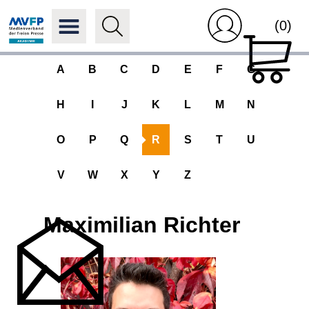
(0)
A
B
C
D
E
F
G
H
I
J
K
L
M
N
O
P
Q
R
S
T
U
V
W
X
Y
Z
Maximilian Richter