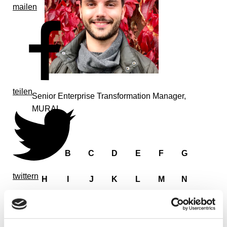
mailen
teilen
Senior Enterprise Transformation Manager,
MURAL
A
B
C
D
E
F
G
twittern
H
I
J
K
L
M
N
O
P
Q
R
S
T
U