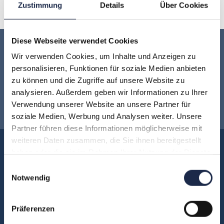
V
W
X
Y
Z
Zustimmung
Details
Über Cookies
Diese Webseite verwendet Cookies
Keine Veranstaltung mehr verpassen:
Wir verwenden Cookies, um Inhalte und Anzeigen zu
personalisieren, Funktionen für soziale Medien anbieten
Jetzt für den
MVFP Akademie
zu können und die Zugriffe auf unsere Website zu
analysieren. Außerdem geben wir Informationen zu Ihrer
Newsletter anmelden
!
Verwendung unserer Website an unsere Partner für
soziale Medien, Werbung und Analysen weiter. Unsere
Partner führen diese Informationen möglicherweise mit
weiteren Daten zusammen, die Sie ihnen bereitgestellt
Akademie
haben oder die sie im Rahmen Ihrer Nutzung der Dienste
gesammelt haben.
Über uns
Einwilligungsauswahl
Notwendig
FAQ
Unsere Experten
Präferenzen
Teilnehmerstimmen