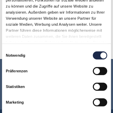
personalisieren, Funktionen für soziale Medien anbieten
zu können und die Zugriffe auf unsere Website zu
A
B
C
D
E
F
G
analysieren. Außerdem geben wir Informationen zu Ihrer
Verwendung unserer Website an unsere Partner für
H
I
J
K
L
M
N
soziale Medien, Werbung und Analysen weiter. Unsere
Partner führen diese Informationen möglicherweise mit
O
P
Q
R
S
T
U
weiteren Daten zusammen, die Sie ihnen bereitgestellt
haben oder die sie im Rahmen Ihrer Nutzung der Dienste
V
W
X
Y
Z
gesammelt haben.
Einwilligungsauswahl
Notwendig
Keine Veranstaltung mehr verpassen:
Präferenzen
Jetzt für den
MVFP Akademie
Statistiken
Newsletter anmelden
!
Marketing