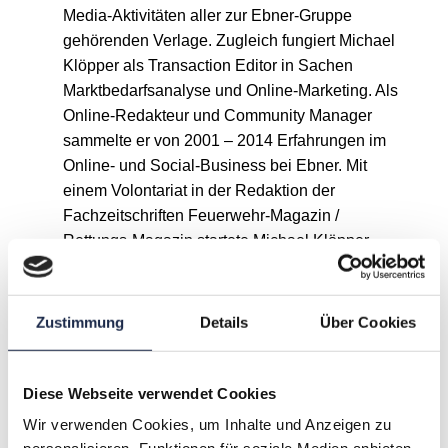
Media-Aktivitäten aller zur Ebner-Gruppe
gehörenden Verlage. Zugleich fungiert Michael
Klöpper als Transaction Editor in Sachen
Marktbedarfsanalyse und Online-Marketing. Als
Online-Redakteur und Community Manager
sammelte er von 2001 – 2014 Erfahrungen im
Online- und Social-Business bei Ebner. Mit
einem Volontariat in der Redaktion der
Fachzeitschriften Feuerwehr-Magazin /
Rettungs-Magazin startete Michael Klöpper
seine Karriere bei Ebner. Zuvor absolvierte er
eine Ausbildung zum
Sozialversicherungsfachangestellten und war für
Zustimmung
Details
Über Cookies
verschiedene Tageszeitungen in Baden-
Württemberg als freier Mitarbeiter und Fotograf
im redaktionellen Einsatz.
Diese Webseite verwendet Cookies
Wir verwenden Cookies, um Inhalte und Anzeigen zu