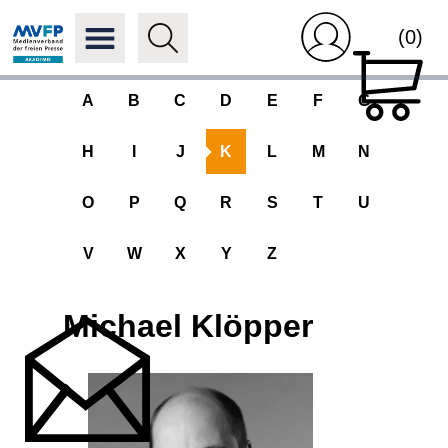
(0)
A
B
C
D
E
F
G
H
I
J
K
L
M
N
O
P
Q
R
S
T
U
V
W
X
Y
Z
Michael Klöpper