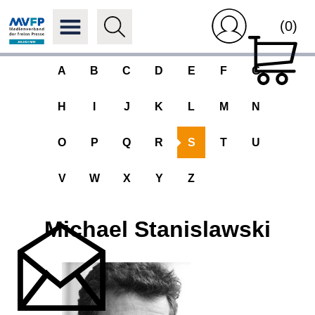
(0)
A
B
C
D
E
F
G
H
I
J
K
L
M
N
O
P
Q
R
S
T
U
V
W
X
Y
Z
Michael Stanislawski