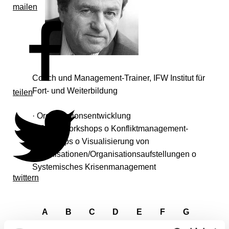
mailen
Coach und Management-Trainer, IFW Institut für
Fort- und Weiterbildung
teilen
· Organisationsentwicklung
o Team-Workshops o Konfliktmanagement-
Workshops o Visualisierung von
Organisationen/Organisationsaufstellungen o
Systemisches Krisenmanagement
twittern
A
B
C
D
E
F
G