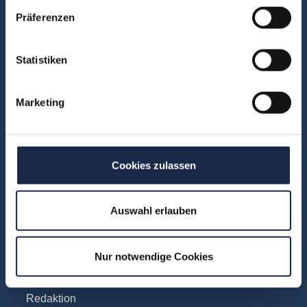
FAQ
Präferenzen
Unsere Experten
Teilnehmerstimmen
Statistiken
Kontakt
Marketing
Fachbereiche
Abo & Subscription
Cookies zulassen
Anzeigen
Fachübergreifend
Auswahl erlauben
Internationales
IT und Digital
Nur notwendige Cookies
KI
Marketing
Redaktion