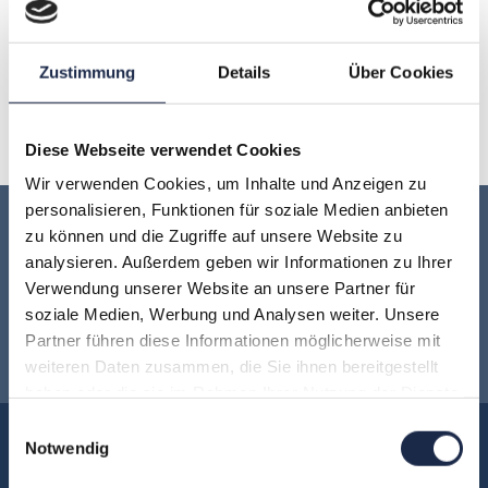
H
I
J
K
L
M
N
Zustimmung
Details
Über Cookies
O
P
Q
R
S
T
U
V
W
X
Y
Z
Diese Webseite verwendet Cookies
Wir verwenden Cookies, um Inhalte und Anzeigen zu
personalisieren, Funktionen für soziale Medien anbieten
Keine Veranstaltung mehr verpassen:
zu können und die Zugriffe auf unsere Website zu
analysieren. Außerdem geben wir Informationen zu Ihrer
Verwendung unserer Website an unsere Partner für
Jetzt für den
MVFP Akademie
soziale Medien, Werbung und Analysen weiter. Unsere
Partner führen diese Informationen möglicherweise mit
Newsletter anmelden
!
weiteren Daten zusammen, die Sie ihnen bereitgestellt
haben oder die sie im Rahmen Ihrer Nutzung der Dienste
gesammelt haben.
Einwilligungsauswahl
Akademie
Notwendig
Über uns