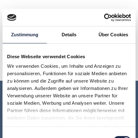
A
B
C
D
E
F
G
H
I
J
K
L
M
N
Zustimmung
Details
Über Cookies
O
P
Q
R
S
T
U
Diese Webseite verwendet Cookies
V
W
X
Y
Z
Wir verwenden Cookies, um Inhalte und Anzeigen zu
personalisieren, Funktionen für soziale Medien anbieten
zu können und die Zugriffe auf unsere Website zu
analysieren. Außerdem geben wir Informationen zu Ihrer
Keine Veranstaltung mehr verpassen:
Verwendung unserer Website an unsere Partner für
soziale Medien, Werbung und Analysen weiter. Unsere
Jetzt für den
MVFP Akademie
Partner führen diese Informationen möglicherweise mit
weiteren Daten zusammen, die Sie ihnen bereitgestellt
haben oder die sie im Rahmen Ihrer Nutzung der Dienste
Newsletter anmelden
!
gesammelt haben.
Einwilligungsauswahl