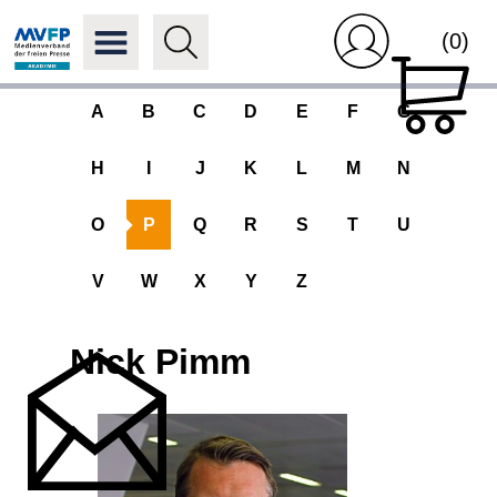
(0)
A
B
C
D
E
F
G
H
I
J
K
L
M
N
O
P
Q
R
S
T
U
V
W
X
Y
Z
Nick Pimm