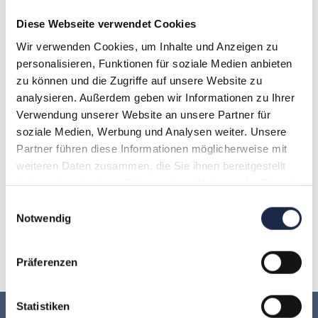
Seit 2009 ist Peter Schink Geschäftsführer der
Diese Webseite verwendet Cookies
Agentur Doppelstern und hilft Verlagen bei
Wir verwenden Cookies, um Inhalte und Anzeigen zu
Digitalprojekten. Seit Herbst 2018 war er
personalisieren, Funktionen für soziale Medien anbieten
außerdem als stellvertretender Chefredakteur bei
zu können und die Zugriffe auf unsere Website zu
t-online.de tätig.
analysieren. Außerdem geben wir Informationen zu Ihrer
Verwendung unserer Website an unsere Partner für
soziale Medien, Werbung und Analysen weiter. Unsere
A
B
C
D
E
F
G
Partner führen diese Informationen möglicherweise mit
weiteren Daten zusammen, die Sie ihnen bereitgestellt
haben oder die sie im Rahmen Ihrer Nutzung der Dienste
H
I
J
K
L
M
N
gesammelt haben.
Einwilligungsauswahl
Notwendig
O
P
Q
R
S
T
U
V
W
X
Y
Z
Präferenzen
Statistiken