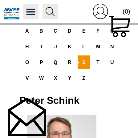
(0)
A
B
C
D
E
F
G
H
I
J
K
L
M
N
O
P
Q
R
S
T
U
V
W
X
Y
Z
Peter Schink