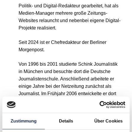
Politik- und Digital-Redakteur gearbeitet, hat als
Medien-Manager mehrere große Zeitungs-
Websites relauncht und nebenbei eigene Digital-
Projekte realisiert.
Seit 2024 ist er Chefredakteur der Berliner
Morgenpost.
Von 1996 bis 2001 studierte Schink Journalistik
in München und besuchte dort die Deutsche
Journalistenschule. Anschließend arbeitete er
einige Jahre bei der Netzeitung zunächst als
Journalist. Im Frühjahr 2006 entwickelte er dort
die Readers Edition, eine Plattform für
Bürgerjournalismus. Schließlich wechselte er zur
Zeitung „Die Welt“ und betreute dort den
Zustimmung
Details
Über Cookies
Relaunch von „Welt Online“. Nebenbei bloggt er
auf Blog Age über Entwicklungen im Internet.