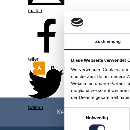
mailen
Zustimmung
teilen
Diese Webseite verwendet 
A
B
C
D
E
F
G
Wir verwenden Cookies, um I
und die Zugriffe auf unsere 
Z
Website an unsere Partner fü
möglicherweise mit weiteren
der Dienste gesammelt habe
twittern
Keine Veranstaltung me
Einwilligungsauswahl
Notwendig