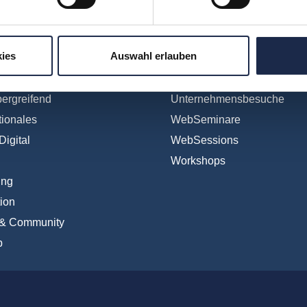
ereiche
Formate
ies
Auswahl erlauben
Subscription
Konferenzen
en
Touren
ergreifend
Unternehmensbesuche
tionales
WebSeminare
Digital
WebSessions
Workshops
ing
ion
 & Community
b