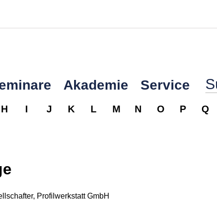
Seminare
Akademie
Service
H
I
J
K
L
M
N
O
P
Q
ge
lschafter, Profilwerkstatt GmbH