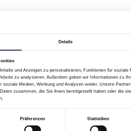
Details
Cookies
H
I
J
K
L
M
N
O
P
Q
nhalte und Anzeigen zu personalisieren, Funktionen für soziale
Website zu analysieren. Außerdem geben wir Informationen zu I
r soziale Medien, Werbung und Analysen weiter. Unsere Partner
 Daten zusammen, die Sie ihnen bereitgestellt haben oder die s
n.
hr verpassen: Jetzt für den
MVFP Akademi
Präferenzen
Statistiken