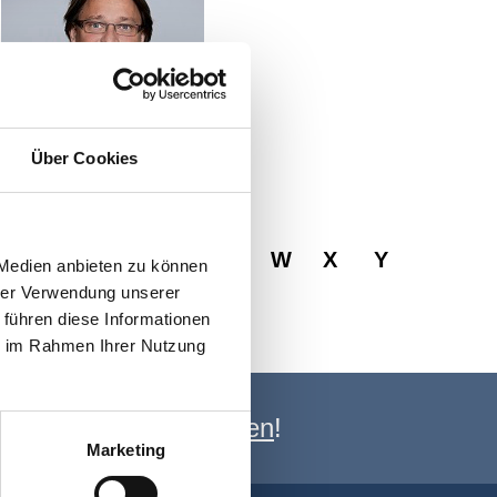
Über Cookies
© Alexandra Lechner
R
S
T
U
V
W
X
Y
 Medien anbieten zu können
hrer Verwendung unserer
 führen diese Informationen
ie im Rahmen Ihrer Nutzung
e Newsletter anmelden
!
Marketing