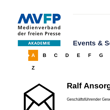
Events & 
A
B
C
D
E
F
G
Z
Ralf Ansor
Geschäftsführender Gesel