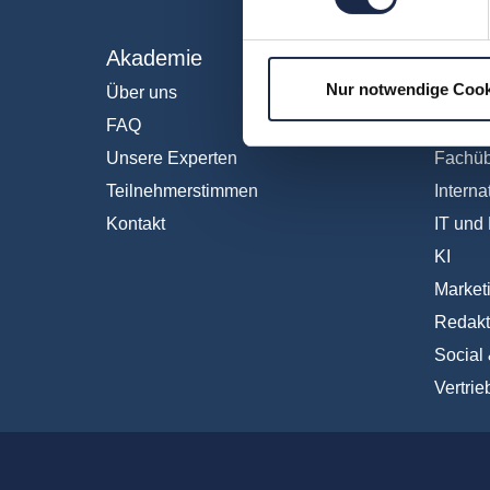
Akademie
Fachb
Nur notwendige Cook
Über uns
Abo & 
FAQ
Anzeig
Unsere Experten
Fachüb
Teilnehmerstimmen
Interna
Kontakt
IT und 
KI
Market
Redakt
Social
Vertrie