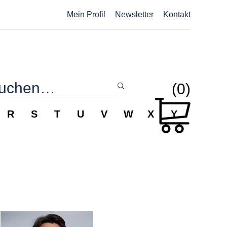
Mein Profil
Newsletter
Kontakt
(0)
R
S
T
U
V
W
X
Y