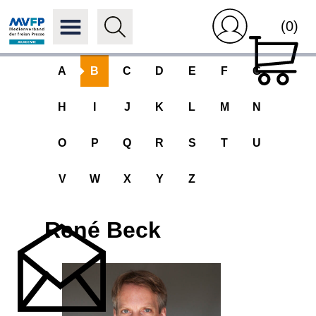
(0)
A
B
C
D
E
F
G
H
I
J
K
L
M
N
O
P
Q
R
S
T
U
V
W
X
Y
Z
René Beck