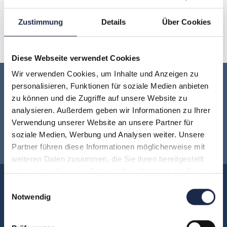
O
P
Q
R
S
T
U
Zustimmung
Details
Über Cookies
V
W
X
Y
Z
Diese Webseite verwendet Cookies
Wir verwenden Cookies, um Inhalte und Anzeigen zu
Keine Veranstaltung mehr verpassen:
personalisieren, Funktionen für soziale Medien anbieten
zu können und die Zugriffe auf unsere Website zu
analysieren. Außerdem geben wir Informationen zu Ihrer
Jetzt für den
MVFP Akademie
Verwendung unserer Website an unsere Partner für
soziale Medien, Werbung und Analysen weiter. Unsere
Newsletter anmelden
!
Partner führen diese Informationen möglicherweise mit
weiteren Daten zusammen, die Sie ihnen bereitgestellt
haben oder die sie im Rahmen Ihrer Nutzung der Dienste
Akademie
gesammelt haben.
Einwilligungsauswahl
Notwendig
Über uns
FAQ