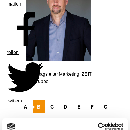
mailen
teilen
Stellv. Verlagsleiter Marketing, ZEIT
Verlagsgruppe
twittern
A
B
C
D
E
F
G
H
I
J
K
L
M
N