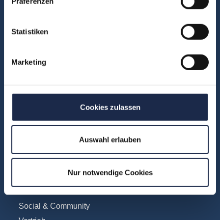
Präferenzen
Unsere Experten
Teilnehmerstimmen
Statistiken
Kontakt
Marketing
Fachbereiche
Abo & Subscription
Anzeigen
Cookies zulassen
Fachübergreifend
Internationales
Auswahl erlauben
IT und Digital
KI
Nur notwendige Cookies
Marketing
Redaktion
Social & Community