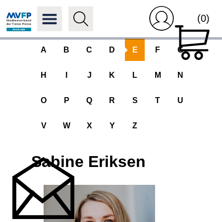
(0)
A
B
C
D
E
F
G
H
I
J
K
L
M
N
O
P
Q
R
S
T
U
V
W
X
Y
Z
Sabine Eriksen