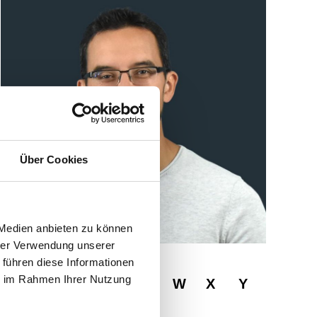
Über Cookies
 Medien anbieten zu können
hrer Verwendung unserer
 führen diese Informationen
ie im Rahmen Ihrer Nutzung
R
S
T
U
V
W
X
Y