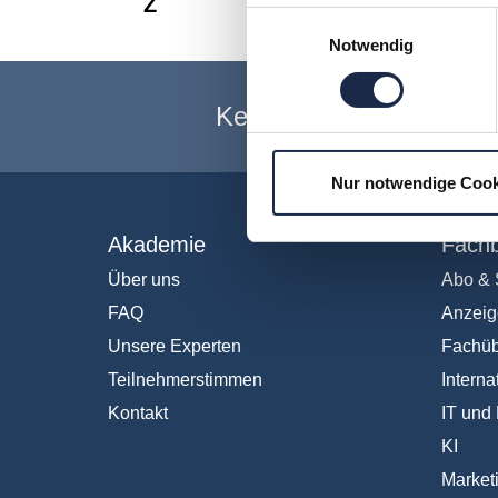
Z
Einwilligungsauswahl
Notwendig
Keine Veranstaltung me
Nur notwendige Cook
Akademie
Fachb
Über uns
Abo & 
FAQ
Anzeig
Unsere Experten
Fachüb
Teilnehmerstimmen
Interna
Kontakt
IT und 
KI
Market