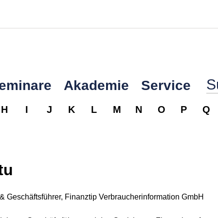
Seminare
Akademie
Service
H
I
J
K
L
M
N
O
P
Q
tu
 & Geschäftsführer, Finanztip Verbraucherinformation GmbH