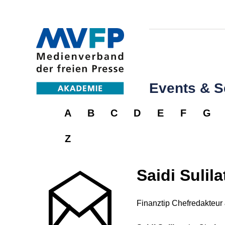
Events & 
A
B
C
D
E
F
G
Z
Saidi Sulila
Finanztip Chefredakteur