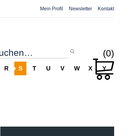
Mein Profil
Newsletter
Kontakt
(0)
R
S
T
U
V
W
X
Y