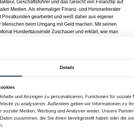
dakteur, Geschäftsführer und das Gesicht von Finanztip auf
alen Medien. Als ehemaliger Finanz- und Honorarberater
mit Privatkunden gearbeitet und weiß daher aus eigener
er Menschen beim Umgang mit Geld machen. Mit seinen
n Monat Hunderttausende Zuschauer und erklärt, wie man
selbst machen kann.
Details
Cookies
nhalte und Anzeigen zu personalisieren, Funktionen für soziale
Website zu analysieren. Außerdem geben wir Informationen zu I
r soziale Medien, Werbung und Analysen weiter. Unsere Partner
 Daten zusammen, die Sie ihnen bereitgestellt haben oder die s
H
I
J
K
L
M
N
O
P
Q
n.