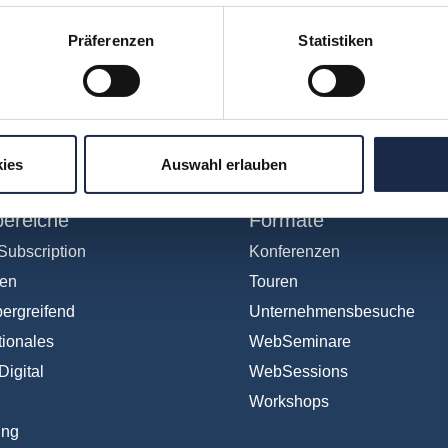
Präferenzen
Statistiken
hr verpassen: Jetzt für den
MVFP Akademi
ies
Auswahl erlauben
ereiche
Formate
Subscription
Konferenzen
en
Touren
ergreifend
Unternehmensbesuche
tionales
WebSeminare
Digital
WebSessions
Workshops
ing