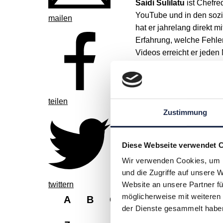
Saidi Sulilatu
ist Chefre
YouTube und in den sozi
mailen
hat er jahrelang direkt 
Erfahrung, welche Fehl
Videos erreicht er jede
seine Finanzen einfach 
teilen
Zustimmung
Diese Webseite verwendet 
Wir verwenden Cookies, um I
und die Zugriffe auf unsere 
twittern
Website an unsere Partner fü
möglicherweise mit weiteren
A
B
C
D
E
F
G
der Dienste gesammelt habe