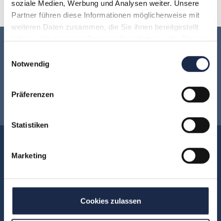
V
W
X
Y
Z
soziale Medien, Werbung und Analysen weiter. Unsere
Partner führen diese Informationen möglicherweise mit
weiteren Daten zusammen, die Sie ihnen bereitgestellt
haben oder die sie im Rahmen Ihrer Nutzung der Dienste
Keine Veranstaltung mehr verpassen:
gesammelt haben.
Einwilligungsauswahl
Notwendig
Jetzt für den
MVFP Akademie
Präferenzen
Newsletter anmelden
!
Statistiken
Akademie
Marketing
Über uns
FAQ
Unsere Experten
Cookies zulassen
Teilnehmerstimmen
Kontakt