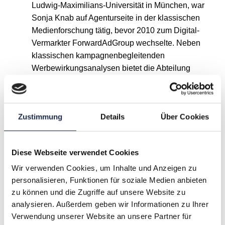
Ludwig-Maximilians-Universität in München, war
Sonja Knab auf Agenturseite in der klassischen
Medienforschung tätig, bevor 2010 zum Digital-
Vermarkter ForwardAdGroup wechselte. Neben
klassischen kampagnenbegleitenden
Werbewirkungsanalysen bietet die Abteilung
Research bei der ForwardAdGroup seinen
Kunden ein breites Spektrum an
Marktforschungs-Zusatzleistungen an.
Zustimmung
Details
Über Cookies
A
B
C
D
E
F
G
Diese Webseite verwendet Cookies
Wir verwenden Cookies, um Inhalte und Anzeigen zu
H
I
J
K
L
M
N
personalisieren, Funktionen für soziale Medien anbieten
zu können und die Zugriffe auf unsere Website zu
O
P
Q
R
S
T
U
analysieren. Außerdem geben wir Informationen zu Ihrer
Verwendung unserer Website an unsere Partner für