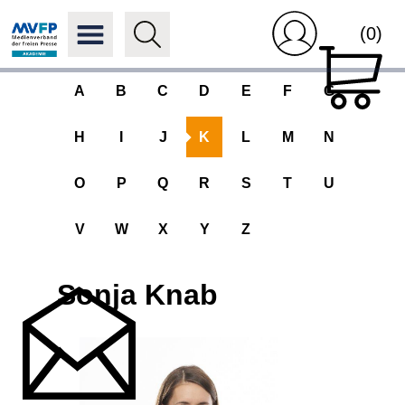
(0)
A
B
C
D
E
F
G
H
I
J
K
L
M
N
O
P
Q
R
S
T
U
V
W
X
Y
Z
Sonja Knab