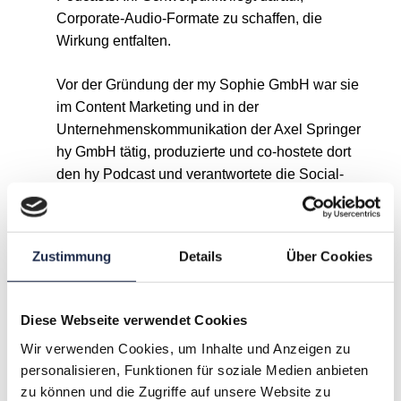
Corporate-Audio-Formate zu schaffen, die
Wirkung entfalten.
Vor der Gründung der my Sophie GmbH war sie
im Content Marketing und in der
Unternehmenskommunikation der Axel Springer
hy GmbH tätig, produzierte und co-hostete dort
den hy Podcast und verantwortete die Social-
Media-Inhalte. Sie verfügt über langjährige
Erfahrung in PR, Kommunikation und digitalen
Medien, ist selbstständige Content Creatorin und
Zustimmung
Details
Über Cookies
moderiert Events, Panels sowie Podcast-
Formate.
Diese Webseite verwendet Cookies
Wir verwenden Cookies, um Inhalte und Anzeigen zu
A
B
C
D
E
F
G
personalisieren, Funktionen für soziale Medien anbieten
zu können und die Zugriffe auf unsere Website zu