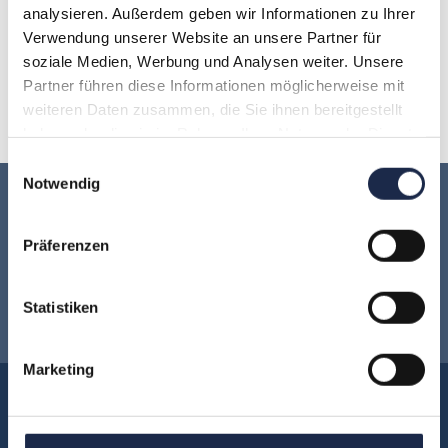
H
I
J
K
L
M
N
analysieren. Außerdem geben wir Informationen zu Ihrer
Verwendung unserer Website an unsere Partner für
soziale Medien, Werbung und Analysen weiter. Unsere
O
P
Q
R
S
T
U
Partner führen diese Informationen möglicherweise mit
weiteren Daten zusammen, die Sie ihnen bereitgestellt
V
W
X
Y
Z
haben oder die sie im Rahmen Ihrer Nutzung der Dienste
gesammelt haben.
Einwilligungsauswahl
Notwendig
Keine Veranstaltung mehr verpassen:
Präferenzen
Jetzt für den
MVFP Akademie
Statistiken
Newsletter anmelden
!
Marketing
Akademie
Über uns