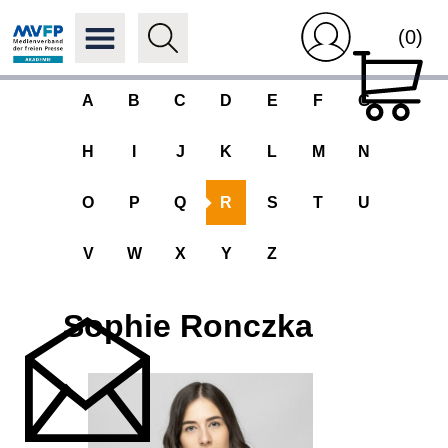
(0)
A
B
C
D
E
F
G
H
I
J
K
L
M
N
O
P
Q
R
S
T
U
V
W
X
Y
Z
Sophie Ronczka