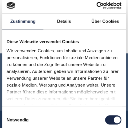
H
I
J
K
L
M
N
Zustimmung
Details
Über Cookies
O
P
Q
R
S
T
U
V
W
X
Y
Z
Diese Webseite verwendet Cookies
Wir verwenden Cookies, um Inhalte und Anzeigen zu
personalisieren, Funktionen für soziale Medien anbieten
zu können und die Zugriffe auf unsere Website zu
Keine Veranstaltung mehr verpassen:
analysieren. Außerdem geben wir Informationen zu Ihrer
Verwendung unserer Website an unsere Partner für
Jetzt für den
MVFP Akademie
soziale Medien, Werbung und Analysen weiter. Unsere
Partner führen diese Informationen möglicherweise mit
Newsletter anmelden
!
weiteren Daten zusammen, die Sie ihnen bereitgestellt
haben oder die sie im Rahmen Ihrer Nutzung der Dienste
gesammelt haben.
Einwilligungsauswahl
Notwendig
Akademie