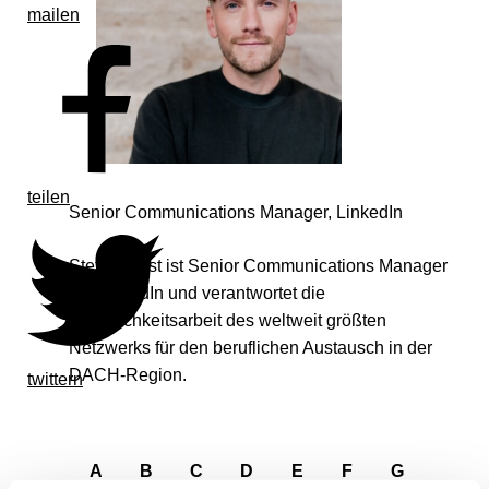
mailen
teilen
Senior Communications Manager, LinkedIn
Steffen Wist ist Senior Communications Manager
bei LinkedIn und verantwortet die
Öffentlichkeitsarbeit des weltweit größten
Netzwerks für den beruflichen Austausch in der
DACH-Region.
twittern
A
B
C
D
E
F
G