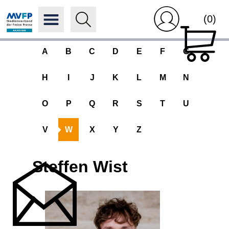
(0)
A
B
C
D
E
F
G
H
I
J
K
L
M
N
O
P
Q
R
S
T
U
V
W
X
Y
Z
Steffen Wist