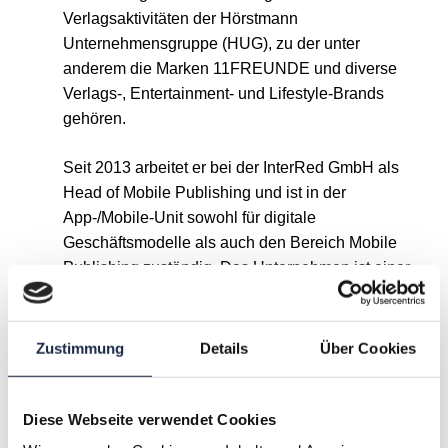
Verlagsaktivitäten der Hörstmann
Unternehmensgruppe (HUG), zu der unter
anderem die Marken 11FREUNDE und diverse
Verlags-, Entertainment- und Lifestyle-Brands
gehören.
Seit 2013 arbeitet er bei der InterRed GmbH als
Head of Mobile Publishing und ist in der
App-/Mobile-Unit sowohl für digitale
Geschäftsmodelle als auch den Bereich Mobile
Publishing zuständig. Das Unternehmen ist einer
der technologisch führenden Anbieter in den
Bereichen Content Management System (CMS),
Redaktionssystem, Multi Channel Publishing,
Zustimmung
Details
Über Cookies
Wissensmanagement, Live Reporting (Website-
Statistik) und bietet Print-, Web-, Tablet- und
Mobile-Lösungen für Zeitschriften/Zeitungen,
Diese Webseite verwendet Cookies
Corporate Publishing und Kataloge.