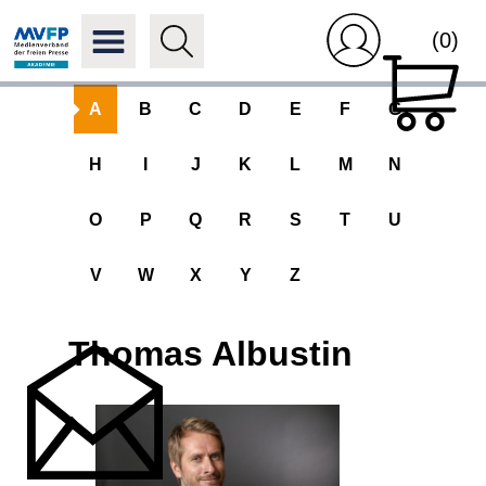
(0)
A
B
C
D
E
F
G
H
I
J
K
L
M
N
O
P
Q
R
S
T
U
V
W
X
Y
Z
Thomas Albustin