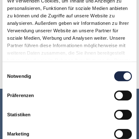
Wir verwenden Cookies, um Inhalte und Anzeigen zu
personalisieren, Funktionen für soziale Medien anbieten
zu können und die Zugriffe auf unsere Website zu
analysieren. Außerdem geben wir Informationen zu Ihrer
A
B
C
D
E
F
G
Verwendung unserer Website an unsere Partner für
soziale Medien, Werbung und Analysen weiter. Unsere
H
I
J
K
L
M
N
Partner führen diese Informationen möglicherweise mit
weiteren Daten zusammen, die Sie ihnen bereitgestellt
O
P
Q
R
S
T
U
haben oder die sie im Rahmen Ihrer Nutzung der Dienste
gesammelt haben.
Einwilligungsauswahl
V
W
X
Y
Z
Notwendig
Präferenzen
Keine Veranstaltung mehr verpassen:
Statistiken
Jetzt für den
MVFP Akademie
Newsletter anmelden
!
Marketing