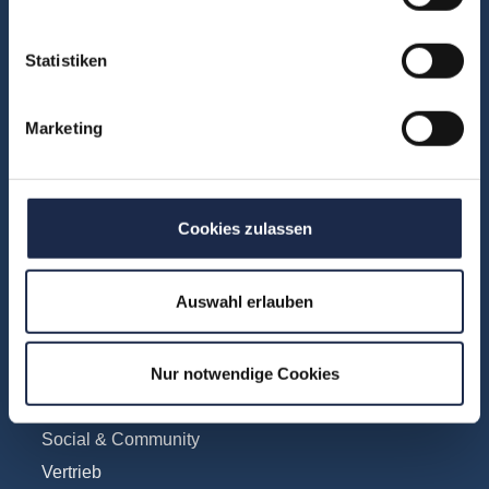
Teilnehmerstimmen
Kontakt
Statistiken
Marketing
Fachbereiche
Abo & Subscription
Anzeigen
Cookies zulassen
Fachübergreifend
Internationales
Auswahl erlauben
IT und Digital
KI
Nur notwendige Cookies
Marketing
Redaktion
Social & Community
Vertrieb