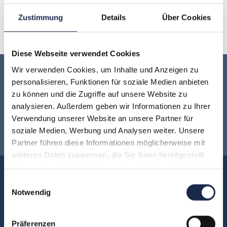
O
P
Q
R
S
T
U
Zustimmung
Details
Über Cookies
V
W
X
Y
Z
Diese Webseite verwendet Cookies
Wir verwenden Cookies, um Inhalte und Anzeigen zu
Keine Veranstaltung mehr verpassen:
personalisieren, Funktionen für soziale Medien anbieten
zu können und die Zugriffe auf unsere Website zu
Jetzt für den
MVFP Akademie
analysieren. Außerdem geben wir Informationen zu Ihrer
Verwendung unserer Website an unsere Partner für
Newsletter anmelden
!
soziale Medien, Werbung und Analysen weiter. Unsere
Partner führen diese Informationen möglicherweise mit
weiteren Daten zusammen, die Sie ihnen bereitgestellt
haben oder die sie im Rahmen Ihrer Nutzung der Dienste
Akademie
gesammelt haben.
Einwilligungsauswahl
Über uns
Notwendig
FAQ
Unsere Experten
Präferenzen