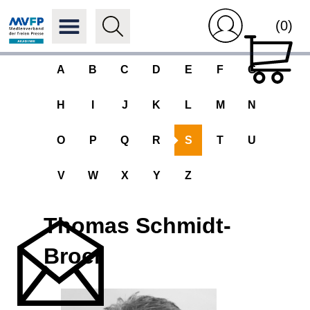
(0)
A
B
C
D
E
F
G
H
I
J
K
L
M
N
O
P
Q
R
S
T
U
V
W
X
Y
Z
Thomas Schmidt-
Broer