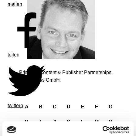
mailen
teilen
Principal Content & Publisher Partnerships,
XING News GmbH
twittern
A
B
C
D
E
F
G
H
I
J
K
L
M
N